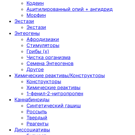
Кодеин
Ацитилированный опий + ангидрид
Морфин
Экстази
Экстази
Энтеогены
Афродизиаки
Стимуляторы
Грибы (х)
Чистка организма
Семена Энтеогенов
Другое
Химические реактивы/Конструкторы
Конструкторы
Химические реактивы
1-фенил-2-нитропропен
Каннабиноиды
Синтетический гашиш
Россыпь
Твердый
Реагенты
Диссоциативы