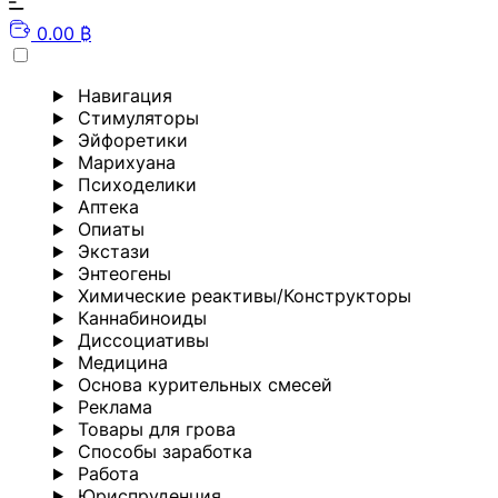
0.00 ₿
Навигация
Стимуляторы
Эйфоретики
Марихуана
Психоделики
Аптека
Опиаты
Экстази
Энтеогены
Химические реактивы/Конструкторы
Каннабиноиды
Диссоциативы
Медицина
Основа курительных смесей
Реклама
Товары для грова
Способы заработка
Работа
Юриспруденция