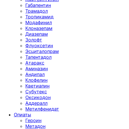
Габапентин
Трамадол
Тропикамид
Модафинил
Клоназепам
Диазепам
Золофт
Флуоксетин
Эсциталопрам
Тапентадол
Атаракс
Аминазин
Андипал
Клофелин
Кветиапин
Субутекс
Оксикодон
Аддералл
Метилфенидат
Опиаты
Героин
Метадон