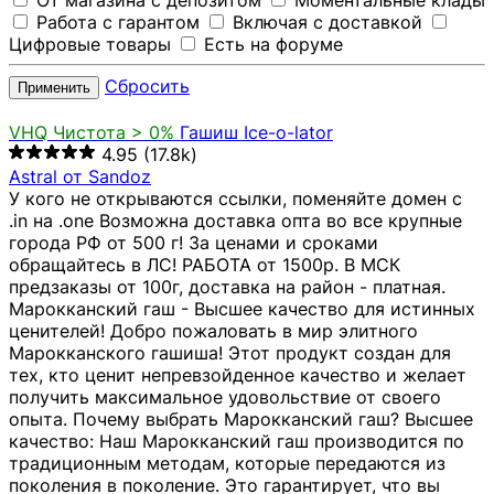
От магазина с депозитом
Моментальные клады
Работа с гарантом
Включая с доставкой
Цифровые товары
Есть на форуме
Сбросить
Применить
VHQ
Чистота > 0%
Гашиш Ice-o-lator
4.95
(17.8k)
Astral от Sandoz
У кого не открываются ссылки, поменяйте домен с
.in на .one Возможна доставка опта во все крупные
города РФ от 500 г! За ценами и сроками
обращайтесь в ЛС! РАБОТА от 1500р. В МСК
предзаказы от 100г, доставка на район - платная.
Марокканский гаш - Высшее качество для истинных
ценителей! Добро пожаловать в мир элитного
Марокканского гашиша! Этот продукт создан для
тех, кто ценит непревзойденное качество и желает
получить максимальное удовольствие от своего
опыта. Почему выбрать Марокканский гаш? Высшее
качество: Наш Марокканский гаш производится по
традиционным методам, которые передаются из
поколения в поколение. Это гарантирует, что вы