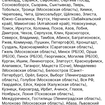
Салехард, Саранск, Сафоново, Сергиев Посад,
Сосновоборск, Сызрань, Сыктывкар, Тверь,
Тобольск, Троицк (Московская область), Химки,
Череповец, Чита, Шлиссельбург, Щёлково, Элиста,
Южно-Сахалинск, Якутск, Нерчинск (Забайкальский
край), Мамонтово (Алтайский край), Новокузнецк,
Томск, Иркутск, Коломна, Псков, Азов, Лобня,
Дмитров, Чехов, Серпухов, Клин, Красногорск,
Северск, Владимир, Тамбов, Абинск, Багратионовск,
Ржев, Коммунар, Пушкин, Петергоф(Х), Кронштадт,
Суздаль, Красноармейск (Саратовская область),
Гжель (Московская область), Минск (РБ)(Х), Орша
(РБ)(Х), Пинск (РБ)(Х), Георгиевск, Могилев (РБ)(Х),
Курган, Ишим, Лениногорск, Златоуст, Красноуфимск,
Алапаевск, Таганрог, Мацеста (Сочи), Менделеево
(Московская область), Белоостров (Санкт-
Петербург), Орёл, Бирск, Выборг (Ленинградская
область), Голубое (Московская область), Вся РФ,
Гвардейск, Ейск, Киров (Калужская область),
Кузнецк, Кировград, Ирбит, Ачинск, Глазов,
Ноябрьск, Локня (Псковская область),
Междуреченск, Гостилицы (Ленинградская область),
Молоково (Московская область), Абаза, Львовский