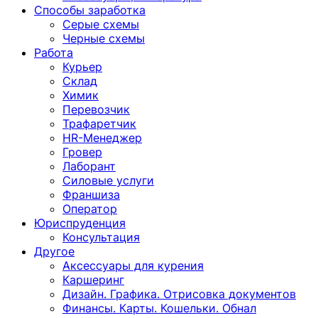
Способы заработка
Серые схемы
Черные схемы
Работа
Курьер
Склад
Химик
Перевозчик
Трафаретчик
HR-Менеджер
Гровер
Лаборант
Силовые услуги
Франшиза
Оператор
Юриспруденция
Консультация
Другoе
Аксессуары для курения
Каршеринг
Дизайн. Графика. Отрисовка документов
Финансы. Карты. Кошельки. Обнал