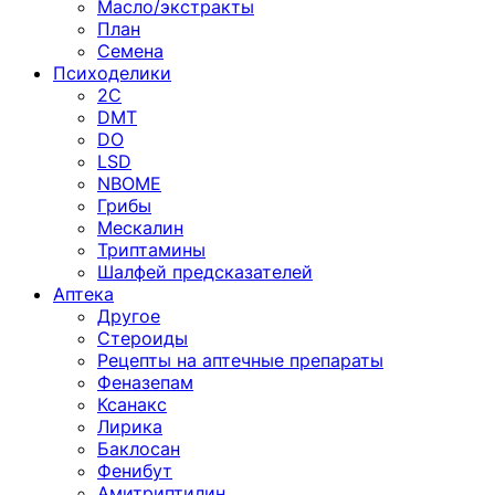
Масло/экстракты
План
Семена
Психоделики
2C
DMT
DO
LSD
NBOME
Грибы
Мескалин
Триптамины
Шалфей предсказателей
Аптека
Другое
Стероиды
Рецепты на аптечные препараты
Феназепам
Ксанакс
Лирика
Баклосан
Фенибут
Амитриптилин