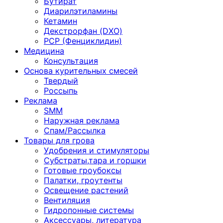
Бутират
Диарилэтиламины
Кетамин
Декстрорфан (DXO)
PCP (Фенциклидин)
Медицина
Консультация
Основа курительных смесей
Твердый
Россыпь
Реклама
SMM
Наружная реклама
Спам/Рассылка
Товары для грова
Удобрения и стимуляторы
Субстраты,тара и горшки
Готовые гроубоксы
Палатки, гроутенты
Освещение растений
Вентиляция
Гидропонные системы
Аксессуары, литература