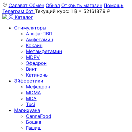
Салават
Обмен
Обнал
Открыть магазин
Помощь
Телеграм бот
Текущий курс: 1 ₿ = 5216187.9 ₽
Каталог
Стимуляторы
Альфа-ПВП
Амфетамин
Кокаин
Метамфетамин
MDPV
Эфедрон
Винт
Катиноны
Эйфоретики
Мефедрон
MDMA
MDA
Tuci
Марихуана
CannaFood
Бошка
Гашиш