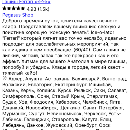
Гашиш Ferrari ⭐⭐⭐⭐⭐
4.93
(1.5k)
Pegasus Shop
Доброго времени суток, ценители качественного
кайфа. Представляем вашему вниманию свежую и
поистине хорошую "конскую печать". Ice-o-lator
"Ferrari" который лягнет вас точно неслабо, идеально
подходит для расслабительных мероприятий, так
как индика в нем преобладает(60/40). Сам гашиш не
липкий, мягкий, запах так же прекрасен как и его
эффект. Хитман для вашего Анатолия в мире гашиша,
попробуй и убедись. Клады в городе, легкий квест -
тяжелый кайф!
Адлер, Алушта, Астрахань, Бахчисарай, Волгоград, Волжский, Евпатория, Екатеринбург, Ишимбай, Казань, Керчь, Копейск, Курск, Рыльск, Саки, Салават, Симферополь, Сочи, Старый Крым, Стерлитамак, Судак, Уфа, Феодосия, Хабаровск, Челябинск, Ялта, Джанкой, Новосибирск, Щёлкино, Санкт-Петербург, Мурманск, Сургут, Невинномысск, Черкесск, Усть-Лабинск, Геленджик, Ставрополь, Калуга, Елец, Лебедянь, Данков, Жуковский, Оренбург, Орск (Оренбургская область), Магнитогорск, Пермь, Зеленоград, Солнечногорск, Нижний Новгород, Лысково, Заволжье, Кстово, Балахна (Нижегородская область), Богородск, Бор (Нижегородская область), Саратов, Энгельс, Ижевск, Тюмень, Ростов-на-Дону, Шахты, Новочеркасск, Батайск, Аксай, Люберцы, Истра, Москва, Армавир, Краснодар, Магадан, Самара, Анапа, Славянск-на-Кубани, Чаплыгин, Липецк, Нижний Тагил, Орехово-Зуево, Усть-Джегута, Лянтор, Нефтеюганск, Пыть-Ях, Урень, Ветлуга, Шахунья, Новороссийск, Крымск, Тимашёвск, Тольятти, Воткинск, Звенигород, Руза, Можайск, Белгород, Воронеж, Соликамск, Нытва, Лысьва (Пермский край), Чусовой, Кунгур, Краснокамск, Миасс, Губаха, Тула, Новомосковск, Донской, Омск, Льгов, Мытищи, Королёв, Ивантеевка, Балашиха, Семилуки, Кудымкар, Старый Оскол, Оса (Пермский край), Одинцово (Московская область), Ханты-Мансийск, Лабинск, Темрюк, Курганинск, Белореченск (Краснодарский край), Алупкa, Губкин, Рязань, Калининград, Усть-Илимск, Фрязино, Минеральные Воды, Пятигорск, Кострома, Ярославль, Коркино, Верхняя Пышма, Подольск, Красноярск, Смоленск, Долгопрудный, Чебоксары, Калачинск, Канск, Киров (Кировская область), Вологда, Рославль, Владивосток, Обнинск, Балабаново (Калужская область), Малоярославец, Брянск, Видное, Ярцево, Вязьма, Гагарин, Приволжск, Фурманов, Чайковский, Кинешма, Горячий Ключ, Улан-Удэ, Туймазы, Дюртюли, Альметьевск, Нефтекамск, Хадыженск, Апшеронск, Майкоп, Уссурийск, Ульяновск, Гатчина, Луга (Ленинградская область), Надым, Ногинск, Электросталь, Железнодорожный (Московская область), Бутурлиновка, Кириллов, Краснознаменск (Калиниградская область), Мышкин, Томмот, Холм, Абакан, Абдулино, Агидель, Агрыз, Адыгейск, Азнакаево, Алатырь, Алдан, Алейск, Александров, Александровск, Алексеевка (Белгородская обл.), Алексин, Амурск, Анадырь, Ангарск, Андреаполь, Анжеро-Судженск, Анива, Апатиты, Арамиль, Ардон, Арзамас, Аркадак, Арсеньев, Артём, Артёмовский, Архангельск, Асбест, Асино, Аткарск, Ахтубинск, Аша, Бабаево (Вологодская область), Бавлы (Республика Татарстан), Байкальск, Бакал, Баксан, Балаклава, Балаково (Саратовская область), Балашов (Саратовская область), Балтийск, Барабинск, Барнаул, Барыш (Ульяновская область), Бежецк, Белая Калитва (Ростовская область), Белебей, Белогорск (Крым), Белозерск, Белокуриха, Беломорск, Белоозёрский (Московская область), Белорецк (Республика Башкортостан), Кызыл, Белоярский (Ханты-Мансийский АО), Бердск, Березники (Пермский край), Берёзовский (Кемеровская область), Берёзовский (Свердловская область), Беслан, Бийск, Бикин, Билибино, Биробиджан, Благовещенск (Амурская область), Благовещенск (Башкортостан), Бобров, Богородицк, Боготол, Богучар, Бокситогорск (Ленинградская область), Бологое (Тверская область), Болхов, Большой Камень (Приморский край), Борисоглебск (Воронежская область), Боровичи (Новгородская область), Боровск, Бородино, Братск, Бронницы (Московская область), Бугульма (Республика Татарстан), Бугуруслан (Оренбургская область), Буинск, Буй, Буйнакск, Валдай, Валуйки, Велиж, Великие Луки, Великий Новгород, Великий Устюг, Вельск, Венёв, Верещагино, Верхнеуральск, Верхний Уфалей, Верхняя Салда, Верхняя Тура, Весьегонск, Вилючинск, Вихоревка, Вичуга, Владикавказ, Волгодонск, Волгореченск, Володарск, Волосово, Волчанск, Вольск, Воркута, Ворсма, Всеволожск (Ленинградская область), Вуктыл, Выкса, Высоковск, Высоцк, Вытегра, Вышний Волочёк, Вяземский, Вязники, Вятские Поляны, Нея, Шилка, Гаврилов Посад, Гаврилов-Ям, Гай, Галич, Гдов, Голицыно, Горно-Алтайск, Горнозаводск, Горняк, Городец, Гороховец, Гремячинск, Грозный, Грязи, Грязовец, Губкинский, Гуково, Гулькевичи, Гурьевск (Калининградская область), Гурьевск (Кемеровская область), Гусев, Гусь-Хрустальный, Давлеканово, Далматово, Дальнегорск, Дегтярск, Дедовск, Демидов, Дербент, Десногорск, Дзержинск, Дзержинский (Московская область), Дивногорск, Димитровград, Дмитровск, Дно, Добрянка, Долинск, Домодедово, Донецк (ДНР), Дорогобуж, Дрезна, Дубна, Дудинка, Духовщина, Дятьково, Егорьевск, Елабуга, Елизово, Ельня (Будет изменено название), Емва, Енисейск, Ермолино, Ершов, Ессентуки, Ефремов, Железноводск, Железногорск (Красноярский край), Железногорск (Курская область), Железногорск-Илимский, Жигулёвск, Жиздра, Жирновск, Жуков, Жуковка, Заводоуковск, Заволжск, Задонск, Заинск, Заозёрный, Заозёрск, Западная Двина, Заполярный, Зарайск, Заречный (Пензенская область), Заречный (Свердловская область), Заринск, Звенигово, Зверево, Зеленогорск ( Ленинградская обл. ), Зеленоградск, Зеленодольск, Зеленокумск, Зерноград, Зима, Змеиногорск, Зубцов, Ивангород, Иваново, Ивдель, Избербаш, Изобильный, Иланский, Инза, Инкерман, Инта, Ипатово, Искитим, Йошкар-Ола, Кадников, Калач, Калач-на-Дону, Калининск, Калтан, Калязин, Камбарка, Каменка (Пензенская область), Каменногорск (Ленинградская область), Каменск-Уральский, Каменск-Шахтинский, Камень-на-Оби, Камешково, Камышин, Канаш, Кандалакша, Карабаново, Карабаш, Карачаевск, Каргат, Каргополь, Карпинск, Карталы, Касимов, Касли, Каспийск, Катав-Ивановск, Катайск, Качканар, Кашин, Кашира, Кемерово, Кемь, Кизел, Кизилюрт, Кизляр, Кимовск, Кимры, Кингисепп, Кинель, Киреевск, Киренск, Киржач, Кириши, Кирово-Чепецк, Кировск (Ленинградская область), Кировск (Мурманская область), Кирсанов, Киселёвск, Кисловодск, Климовск, Клинцы, Княгинино, Ковдор, Ковров, Когалым, Козельск, Козьмодемьянск, Кола, Кологрив, Колпашево, Колпино, Кольчугино, Комсомольск, Комсомольск-на-Амуре, Конаково, Кондопога, Кондрово, Константиновск, Кораблино, Кореновск, Корсаков, Коряжма, Костерёво, Костомукша, Котельники, Котельниково, Котельнич, Котлас, Котовск, Кохма, Красноармейск (Московская область), Краснозаводск, Краснознаменск (Московская область), Краснокаменск, Краснослободск (Волгоградская область), Краснотурьинск, Красноуральск, Красный Сулин, Кремёнки, Кропоткин, Кубинка, Кувшиново (Тверская область), Кудрово, Кулебаки, Кумертау, Курлово, Куровское, Куртамыш, Курчатов, Куса, Кушва, Кыштым, Лабытнанги, Лагань, Лаишево (Республика Татарстан), Лакинск, Лангепас, Лахденпохья, Ленинск-Кузнецкий, Ленск (Республика Саха), Лермонтов (Ставропольский край), Лесозаводск (Приморский край), Лесосибирск, Ливны (Орловская область), Ликино-Дулёво, Липки (Тульская область), Лиски (Воронежская область), Лихославль, Лодейное Поле, Ломоносов (Санкт-Петербург), Лосино-Петровский, Лукоянов, Луховицы, Лыткарино, Любань (Ленинградская область), Любим, Людиново, Магас, Майский, Макаров, Малая Вишера, Малгобек, Мамадыш, Мамоново, Мантурово, Маркс, Махачкала, Мглин, Мегион, Медвежьегорск, Медногорск, Медынь, Меленки, Мелеуз, Менделеевск, Мещовск, Микунь, Миллерово, Минусинск, Миньяр, Мирный (Архангельская область), Мирный (Якутия), Михайловка (Город), Михайловск (Свердловская область), Михайловск (Ставропольский край), Могоча, Можга, Моздок, Мончегорск, Морозовск, Моршанск, Мосальск, Муравленко, Мурино, Муром, Мценск, Мыски, Набережные Челны, Навашино (Нижегородская область), Назарово (Красноярский край), Назрань, Нальчик, Наро-Фоминск, Нарткала, Нарьян-Мар, Находка, Невель (Псковская область), Невельск, Невьянск, Нелидово (Тверская область), Неман, Нерехта (Костромская область), Нерюнгри, Нестеров, Нефтегорск (Самарская область), Нефтекумск, Нижневартовск, Нижнекамск (Республика Татарстан), Нижнеудинск, Нижние Серги, Нижний Ломов, Нижняя Тура, Николаевск-на-Амуре, Никольск (Вологодская область), Никольск (Пензенская область), Новая Ладога, Новая Ляля, Новоалександровск, Новоалтайск, Нововоронеж, Новодвинск, Новозыбков, Новокубанск, Новокуйбышевск, Новомичуринск, Новопавловск, Новоржев, Новосокольники, Новотроицк, Новоульяновск, Новоуральск, Новохопёрск, Новочебоксарск, Новошахтинск, Новый Оскол, Новый Уренгой, Норильск, Нурлат, Нягань, Нязепетровск, Няндома, Облучье, Обоянь, Озёрск (Калининградская область), Озёрск (Челябинская область), Озёры, Октябрьск (Самарская область), Октябрьский (Башкортостан), Окуловка (Новгородская область), Оленегорск, Олонец, Онега, Опочка, Осинники, Осташков, Остров, Острогожск, Отрадный, Оха, Павлово, Павловск (Воронежская область), Павловск (Санкт-Петербург), Павловский Посад, Партизанск, Певек, Пенза, Первоуральск, Перевоз, Пересвет, Переславль-Залесский, Пестово (Новгородская область), Петрозаводск, Петропавловск-Камчатский, Печоры, Пикалёво, Пионерский, Питкяранта, Плавск, Плёс, Подпорожье, Покачи, Покров, Покровск, Полесск, Полысаево, Полярные Зори, Полярный, Поронайск, Порхов, Похвистнево, Почеп, Починок, Пошехонье, Правдинск, Приморск (Калининградская область), Приморско-Ахтарск, Приозерск, Прокопьевск, Протвино, Прохладный, Пугачёв, Пудож, Пустошка, Пушкино, Пущино, Пыталово, Радужный (Владимирская область), Радужный (Ханты-Мансийский АО), Райчихинск, Раменское, Рассказово, Ревда, Реж, Реутов, Родники, Россошь, Ростов (Ярославская обл.), Рошаль, Ртищево, Рубцовск, Рузаевка, Рыбинск, Рыбное, Ряжск, Салехард, Сальск, Саранск, Сарапул, Саров, Сасово, Сатка, Сафоново, Саяногорск, Саянск, Светлогорск, Светлоград, Светлый, Светогорск (Ленинградская область), Свободный, Себеж, Северобайкальск, Северодвинск, Североуральск, Сегежа, Семикаракорск, Сенгилей, Серафимович, Сергач, Сергиев Посад, Сердобск, Сертолово (Ленинградская область), Сестрорецк (Ленинградская область), Сибай, Скопин, Славгород, Сланцы, Слободской, Слюдянка, Собинка, Советск (Кировская область), Советск (Калининградская область), Советск (Тульская область), Советская Гавань, Советский (Ханты-Мансийский АО), Сокол (Вологодская область), Солигалич, Соль-Илецк, Сольцы, Сортавала, Сосенский, Сосновоборск, Сосновый Бор (Ленинградская область), Сосногорск, Спас-Клепики, Спасск-Рязанский, С