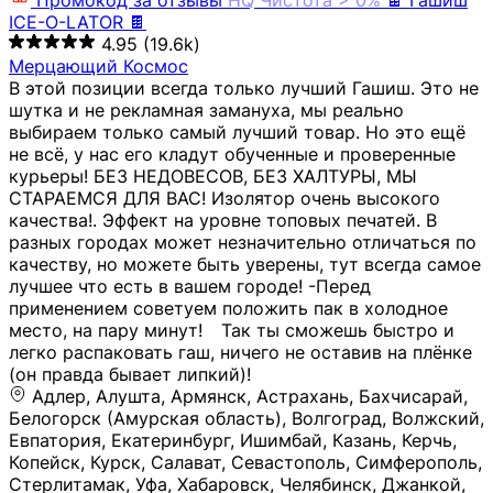
Промокод за отзывы
HQ
Чистота > 0%
🍫 Гашиш
ICE-O-LATOR 🍫
4.95
(19.6k)
Мерцающий Космос
В этой позиции всегда только лучший Гашиш. Это не
шутка и не рекламная замануха, мы реально
выбираем только самый лучший товар. Но это ещё
не всё, у нас его кладут обученные и проверенные
курьеры! БЕЗ НЕДОВЕСОВ, БЕЗ ХАЛТУРЫ, МЫ
СТАРАЕМСЯ ДЛЯ ВАС! Изолятор очень высокого
качества!. Эффект на уровне топовых печатей. В
разных городах может незначительно отличаться по
качеству, но можете быть уверены, тут всегда самое
лучшее что есть в вашем городе! -Перед
применением советуем положить пак в холодное
место, на пару минут!⠀ Так ты сможешь быстро и
легко распаковать гаш, ничего не оставив на плёнке
(он правда бывает липкий)!
Адлер, Алушта, Армянск, Астрахань, Бахчисарай,
Белогорск (Амурская область), Волгоград, Волжский,
Евпатория, Екатеринбург, Ишимбай, Казань, Керчь,
Копейск, Курск, Салават, Севастополь, Симферополь,
Стерлитамак, Уфа, Хабаровск, Челябинск, Джанкой,