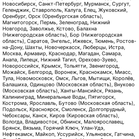
Новосибирск, Санкт-Петербург, Мурманск, Сургут,
Геленджик, Ставрополь, Калуга, Елец, Жуковский,
Оренбург, Орск (Оренбургская область),
Магнитогорск, Пермь, Зеленоград, Нижний
Новгород, Заволжье, Кстово, Балахна
(Нижегородская область), Бор (Нижегородская
область), Саратов, Энгельс, Ижевск, Тюмень, Ростов-
на-Дону, Шахты, Новочеркасск, Люберцы, Истра,
Москва, Армавир, Краснодар, Магадан, Самара,
Анапа, Липецк, Нижний Тагил, Орехово-Зуево,
Новороссийск, Крымск, Тольятти, Звенигород,
Можайск, Белгород, Воронеж, Краснокамск, Миасс,
Тула, Новомосковск, Омск, Льгов, Мытищи, Королёв,
Балашиха, Одинцово (Московская область), Внуково
(Московская область), Ханты-Мансийск, Рязань,
Калининград, Минеральные Воды, Пятигорск,
Кострома, Ярославль, Бутово (Московская область),
Подольск, Красноярск, Смоленск, Долгопрудный,
Чебоксары, Канск, Киров (Кировская область),
Вологда, Владивосток, Обнинск, Малоярославец,
Брянск, Вязьма, Горячий Ключ, Улан-Удэ,
Нефтекамск, Майкоп, Уссурийск, Ульяновск, Гатчина,