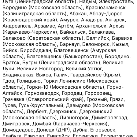
Луга (Ленинградская область), Надым, Электросталь,
Бородино (Московская область), Краснознаменск
(Калиниградская область), Абакан, Абрау-Дюрсо
(Краснодарский край), Амурск, Анадырь, Ангарск,
Андреаполь, Арзамас, Артём, Архангельск, Архыз
(Карачаево-Черкесия), Байкальск, Балаклава,
Балаково (Саратовская область), Балтийск, Барвиха
(Московская область), Барнаул, Беломорск, Кызыл,
Бийск, Биробиджан, Благовещенск (Амурская
область), Благовещенск (Башкортостан), Бородино,
Братск, Бугры (Ленинградская область), Великие
Луки, Великий Новгород, Великий Устюг,
Владикавказ, Выкса, Галич, Гвардейское (Крым),
Гдов, Голицыно, Горки Ленинские (Московская
область), Горки-10 (Московская область), Горно-
Алтайск, Горнозаводск, Городец, Гороховец,
Грачевка (Ставропольский край), Грозный, Грязи,
Гусев, Гусь-Хрустальный, Давыдово (Московская
область), Дербент, Дзержинск, Дзержинский
(Московская область), Дивногорск, Димитровград,
Дмитровск, Домбай (Карачаево-Черкесия),
Домодедово, Донецк (ДНР), Дубна, Егорьевск,
Елабуга, Елизово, Енисейск, Ессентуки, Ессентукская