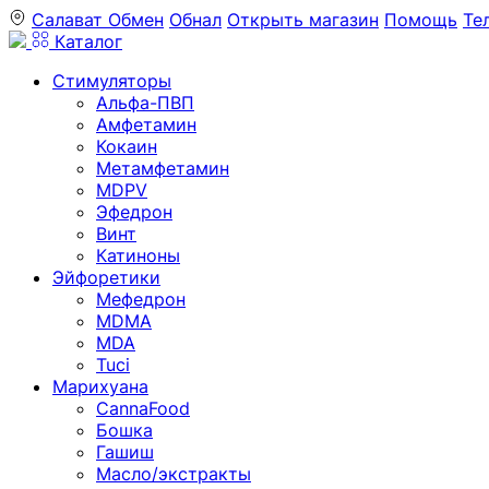
Салават
Обмен
Обнал
Открыть магазин
Помощь
Те
Каталог
Стимуляторы
Альфа-ПВП
Амфетамин
Кокаин
Метамфетамин
MDPV
Эфедрон
Винт
Катиноны
Эйфоретики
Мефедрон
MDMA
MDA
Tuci
Марихуана
CannaFood
Бошка
Гашиш
Масло/экстракты