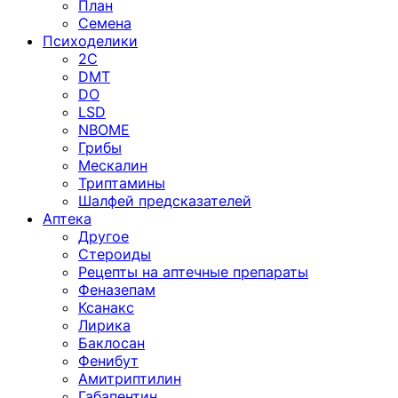
План
Семена
Психоделики
2C
DMT
DO
LSD
NBOME
Грибы
Мескалин
Триптамины
Шалфей предсказателей
Аптека
Другое
Стероиды
Рецепты на аптечные препараты
Феназепам
Ксанакс
Лирика
Баклосан
Фенибут
Амитриптилин
Габапентин