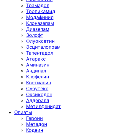
Трамадол
Тропикамид
Модафинил
Клоназепам
Диазепам
Золофт
Флуоксетин
Эсциталопрам
Тапентадол
Атаракс
Аминазин
Андипал
Клофелин
Кветиапин
Субутекс
Оксикодон
Аддералл
Метилфенидат
Опиаты
Героин
Метадон
Кодеин