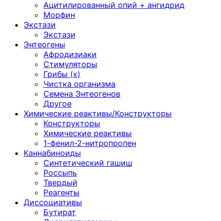
Ацитилированный опий + ангидрид
Морфин
Экстази
Экстази
Энтеогены
Афродизиаки
Стимуляторы
Грибы (х)
Чистка организма
Семена Энтеогенов
Другое
Химические реактивы/Конструкторы
Конструкторы
Химические реактивы
1-фенил-2-нитропропен
Каннабиноиды
Синтетический гашиш
Россыпь
Твердый
Реагенты
Диссоциативы
Бутират