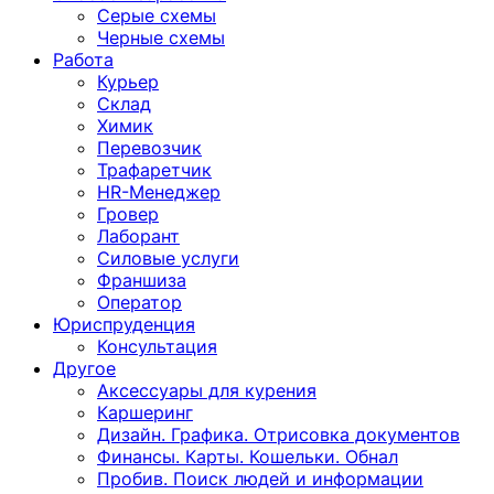
Серые схемы
Черные схемы
Работа
Курьер
Склад
Химик
Перевозчик
Трафаретчик
HR-Менеджер
Гровер
Лаборант
Силовые услуги
Франшиза
Оператор
Юриспруденция
Консультация
Другoе
Аксессуары для курения
Каршеринг
Дизайн. Графика. Отрисовка документов
Финансы. Карты. Кошельки. Обнал
Пробив. Поиск людей и информации