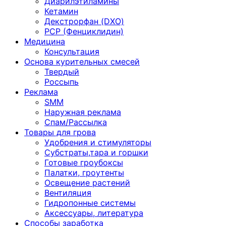
Диарилэтиламины
Кетамин
Декстрорфан (DXO)
PCP (Фенциклидин)
Медицина
Консультация
Основа курительных смесей
Твердый
Россыпь
Реклама
SMM
Наружная реклама
Спам/Рассылка
Товары для грова
Удобрения и стимуляторы
Субстраты,тара и горшки
Готовые гроубоксы
Палатки, гроутенты
Освещение растений
Вентиляция
Гидропонные системы
Аксессуары, литература
Способы заработка