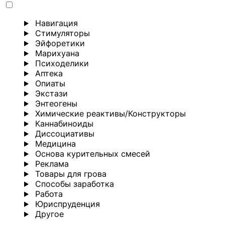
Навигация
Стимуляторы
Эйфоретики
Марихуана
Психоделики
Аптека
Опиаты
Экстази
Энтеогены
Химические реактивы/Конструкторы
Каннабиноиды
Диссоциативы
Медицина
Основа курительных смесей
Реклама
Товары для грова
Способы заработка
Работа
Юриспруденция
Другoе