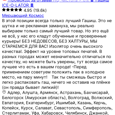
Промокод за отзывы
HQ
Чистота > 0%
🍫 Гашиш
ICE-O-LATOR 🍫
4.95
(19.6k)
Мерцающий Космос
В этой позиции всегда только лучший Гашиш. Это не
шутка и не рекламная замануха, мы реально
выбираем только самый лучший товар. Но это ещё
не всё, у нас его кладут обученные и проверенные
курьеры! БЕЗ НЕДОВЕСОВ, БЕЗ ХАЛТУРЫ, МЫ
СТАРАЕМСЯ ДЛЯ ВАС! Изолятор очень высокого
качества!. Эффект на уровне топовых печатей. В
разных городах может незначительно отличаться по
качеству, но можете быть уверены, тут всегда самое
лучшее что есть в вашем городе! -Перед
применением советуем положить пак в холодное
место, на пару минут!⠀ Так ты сможешь быстро и
легко распаковать гаш, ничего не оставив на плёнке
(он правда бывает липкий)!
Адлер, Алушта, Армянск, Астрахань, Бахчисарай,
Белогорск (Амурская область), Волгоград, Волжский,
Евпатория, Екатеринбург, Ишимбай, Казань, Керчь,
Копейск, Курск, Салават, Севастополь, Симферополь,
Стерлитамак, Уфа, Хабаровск, Челябинск, Джанкой,