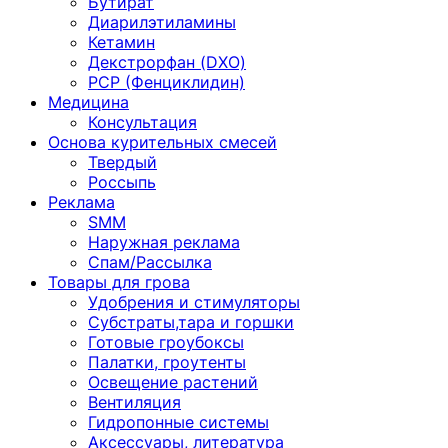
Бутират
Диарилэтиламины
Кетамин
Декстрорфан (DXO)
PCP (Фенциклидин)
Медицина
Консультация
Основа курительных смесей
Твердый
Россыпь
Реклама
SMM
Наружная реклама
Спам/Рассылка
Товары для грова
Удобрения и стимуляторы
Субстраты,тара и горшки
Готовые гроубоксы
Палатки, гроутенты
Освещение растений
Вентиляция
Гидропонные системы
Аксессуары, литература