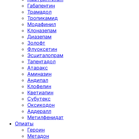
Габапентин
Трамадол
Тропикамид
Модафинил
Клоназепам
Диазепам
Золофт
Флуоксетин
Эсциталопрам
Тапентадол
Атаракс
Аминазин
Андипал
Клофелин
Кветиапин
Субутекс
Оксикодон
Аддералл
Метилфенидат
Опиаты
Героин
Метадон