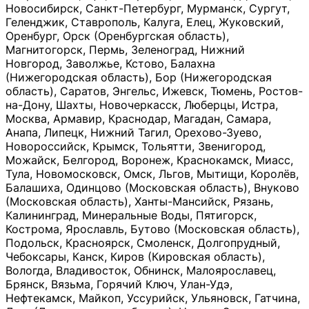
Новосибирск, Санкт-Петербург, Мурманск, Сургут,
Геленджик, Ставрополь, Калуга, Елец, Жуковский,
Оренбург, Орск (Оренбургская область),
Магнитогорск, Пермь, Зеленоград, Нижний
Новгород, Заволжье, Кстово, Балахна
(Нижегородская область), Бор (Нижегородская
область), Саратов, Энгельс, Ижевск, Тюмень, Ростов-
на-Дону, Шахты, Новочеркасск, Люберцы, Истра,
Москва, Армавир, Краснодар, Магадан, Самара,
Анапа, Липецк, Нижний Тагил, Орехово-Зуево,
Новороссийск, Крымск, Тольятти, Звенигород,
Можайск, Белгород, Воронеж, Краснокамск, Миасс,
Тула, Новомосковск, Омск, Льгов, Мытищи, Королёв,
Балашиха, Одинцово (Московская область), Внуково
(Московская область), Ханты-Мансийск, Рязань,
Калининград, Минеральные Воды, Пятигорск,
Кострома, Ярославль, Бутово (Московская область),
Подольск, Красноярск, Смоленск, Долгопрудный,
Чебоксары, Канск, Киров (Кировская область),
Вологда, Владивосток, Обнинск, Малоярославец,
Брянск, Вязьма, Горячий Ключ, Улан-Удэ,
Нефтекамск, Майкоп, Уссурийск, Ульяновск, Гатчина,