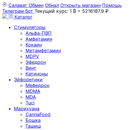
Салават
Обмен
Обнал
Открыть магазин
Помощь
Телеграм бот
Текущий курс: 1 ₿ = 5216187.9 ₽
Каталог
Стимуляторы
Альфа-ПВП
Амфетамин
Кокаин
Метамфетамин
MDPV
Эфедрон
Винт
Катиноны
Эйфоретики
Мефедрон
MDMA
MDA
Tuci
Марихуана
CannaFood
Бошка
Гашиш