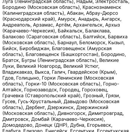
Луга (Ленинградская область), Надым, Электросталь,
Бородино (Московская область), Краснознаменск
(Калиниградская область), Абакан, Абрау-Дюрсо
(Краснодарский край), Амурск, Анадырь, Ангарск,
Андреаполь, Арзамас, Артём, Архангельск, Архыз
(Карачаево-Черкесия), Байкальск, Балаклава,
Балаково (Саратовская область), Балтийск, Барвиха
(Московская область), Барнаул, Беломорск, Кызыл,
Бийск, Биробиджан, Благовещенск (Амурская
область), Благовещенск (Башкортостан), Бородино,
Братск, Бугры (Ленинградская область), Великие
Луки, Великий Новгород, Великий Устюг,
Владикавказ, Выкса, Галич, Гвардейское (Крым),
Гдов, Голицыно, Горки Ленинские (Московская
область), Горки-10 (Московская область), Горно-
Алтайск, Горнозаводск, Городец, Гороховец,
Грачевка (Ставропольский край), Грозный, Грязи,
Гусев, Гусь-Хрустальный, Давыдово (Московская
область), Дербент, Дзержинск, Дзержинский
(Московская область), Дивногорск, Димитровград,
Дмитровск, Домбай (Карачаево-Черкесия),
Домодедово, Донецк (ДНР), Дубна, Егорьевск,
Елабуга, Елизово, Енисейск, Ессентуки, Ессентукская