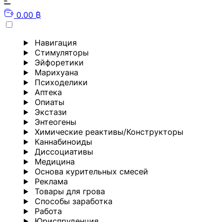
0.00 ₿
Навигация
Стимуляторы
Эйфоретики
Марихуана
Психоделики
Аптека
Опиаты
Экстази
Энтеогены
Химические реактивы/Конструкторы
Каннабиноиды
Диссоциативы
Медицина
Основа курительных смесей
Реклама
Товары для грова
Способы заработка
Работа
Юриспруденция