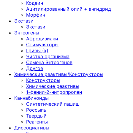
Кодеин
Ацитилированный опий + ангидрид
Морфин
Экстази
Экстази
Энтеогены
Афродизиаки
Стимуляторы
Грибы (х)
Чистка организма
Семена Энтеогенов
Другое
Химические реактивы/Конструкторы
Конструкторы
Химические реактивы
1-фенил-2-нитропропен
Каннабиноиды
Синтетический гашиш
Россыпь
Твердый
Реагенты
Диссоциативы