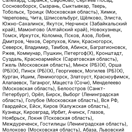
Салехард, Саранск, Сафоново, Сергиев Посад,
Сосновоборск, Сызрань, Сыктывкар, Тверь,
Тобольск, Троицк (Московская область), Химки,
Череповец, Чита, Шлиссельбург, Щёлково, Элиста,
Южно-Сахалинск, Якутск, Нерчинск (Забайкальский
край), Мамонтово (Алтайский край), Новокузнецк,
Томск, Иркутск, Коломна, Псков, Азов, Лобня,
Дмитров, Чехов, Серпухов, Клин, Красногорск,
Северск, Владимир, Тамбов, Абинск, Багратионовск,
Ржев, Коммунар, Пушкин, Петергоф(Х), Кронштадт,
Суздаль, Красноармейск (Саратовская область),
Гжель (Московская область), Минск (РБ)(Х), Орша
(РБ)(Х), Пинск (РБ)(Х), Георгиевск, Могилев (РБ)(Х),
Курган, Ишим, Лениногорск, Златоуст, Красноуфимск,
Алапаевск, Таганрог, Мацеста (Сочи), Менделеево
(Московская область), Белоостров (Санкт-
Петербург), Орёл, Бирск, Выборг (Ленинградская
область), Голубое (Московская область), Вся РФ,
Гвардейск, Ейск, Киров (Калужская область),
Кузнецк, Кировград, Ирбит, Ачинск, Глазов,
Ноябрьск, Локня (Псковская область),
Междуреченск, Гостилицы (Ленинградская область),
Молоково (Московская область), Абаза, Львовский