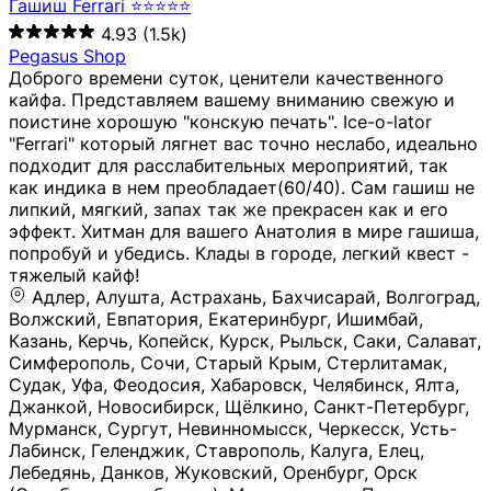
Гашиш Ferrari ⭐⭐⭐⭐⭐
4.93
(1.5k)
Pegasus Shop
Доброго времени суток, ценители качественного
кайфа. Представляем вашему вниманию свежую и
поистине хорошую "конскую печать". Ice-o-lator
"Ferrari" который лягнет вас точно неслабо, идеально
подходит для расслабительных мероприятий, так
как индика в нем преобладает(60/40). Сам гашиш не
липкий, мягкий, запах так же прекрасен как и его
эффект. Хитман для вашего Анатолия в мире гашиша,
попробуй и убедись. Клады в городе, легкий квест -
тяжелый кайф!
Адлер, Алушта, Астрахань, Бахчисарай, Волгоград, Волжский, Евпатория, Екатеринбург, Ишимбай, Казань, Керчь, Копейск, Курск, Рыльск, Саки, Салават, Симферополь, Сочи, Старый Крым, Стерлитамак, Судак, Уфа, Феодосия, Хабаровск, Челябинск, Ялта, Джанкой, Новосибирск, Щёлкино, Санкт-Петербург, Мурманск, Сургут, Невинномысск, Черкесск, Усть-Лабинск, Геленджик, Ставрополь, Калуга, Елец, Лебедянь, Данков, Жуковский, Оренбург, Орск (Оренбургская область), Магнитогорск, Пермь, Зеленоград, Солнечногорск, Нижний Новгород, Лысково, Заволжье, Кстово, Балахна (Нижегородская область), Богородск, Бор (Нижегородская область), Саратов, Энгельс, Ижевск, Тюмень, Ростов-на-Дону, Шахты, Новочеркасск, Батайск, Аксай, Люберцы, Истра, Москва, Армавир, Краснодар, Магадан, Самара, Анапа, Славянск-на-Кубани, Чаплыгин, Липецк, Нижний Тагил, Орехово-Зуево, Усть-Джегута, Лянтор, Нефтеюганск, Пыть-Ях, Урень, Ветлуга, Шахунья, Новороссийск, Крымск, Тимашёвск, Тольятти, Воткинск, Звенигород, Руза, Можайск, Белгород, Воронеж, Соликамск, Нытва, Лысьва (Пермский край), Чусовой, Кунгур, Краснокамск, Миасс, Губаха, Тула, Новомосковск, Донской, Омск, Льгов, Мытищи, Королёв, Ивантеевка, Балашиха, Семилуки, Кудымкар, Старый Оскол, Оса (Пермский край), Одинцово (Московская область), Ханты-Мансийск, Лабинск, Темрюк, Курганинск, Белореченск (Краснодарский край), Алупкa, Губкин, Рязань, Калининград, Усть-Илимск, Фрязино, Минеральные Воды, Пятигорск, Кострома, Ярославль, Коркино, Верхняя Пышма, Подольск, Красноярск, Смоленск, Долгопрудный, Чебоксары, Калачинск, Канск, Киров (Кировская область), Вологда, Рославль, Владивосток, Обнинск, Балабаново (Калужская область), Малоярославец, Брянск, Видное, Ярцево, Вязьма, Гагарин, Приволжск, Фурманов, Чайковский, Кинешма, Горячий Ключ, Улан-Удэ, Туймазы, Дюртюли, Альметьевск, Нефтекамск, Хадыженск, Апшеронск, Майкоп, Уссурийск, Ульяновск, Гатчина, Луга (Ленинградская область), Надым, Ногинск, Электросталь, Железнодорожный (Московская область), Бутурлиновка, Кириллов, Краснознаменск (Калиниградская область), Мышкин, Томмот, Холм, Абакан, Абдулино, Агидель, Агрыз, Адыгейск, Азнакаево, Алатырь, Алдан, Алейск, Александров, Александровск, Алексеевка (Белгородская обл.), Алексин, Амурск, Анадырь, Ангарск, Андреаполь, Анжеро-Судженск, Анива, Апатиты, Арамиль, Ардон, Арзамас, Аркадак, Арсеньев, Артём, Артёмовский, Архангельск, Асбест, Асино, Аткарск, Ахтубинск, Аша, Бабаево (Вологодская область), Бавлы (Республика Татарстан), Байкальск, Бакал, Баксан, Балаклава, Балаково (Саратовская область), Балашов (Саратовская область), Балтийск, Барабинск, Барнаул, Барыш (Ульяновская область), Бежецк, Белая Калитва (Ростовская область), Белебей, Белогорск (Крым), Белозерск, Белокуриха, Беломорск, Белоозёрский (Московская область), Белорецк (Республика Башкортостан), Кызыл, Белоярский (Ханты-Мансийский АО), Бердск, Березники (Пермский край), Берёзовский (Кемеровская область), Берёзовский (Свердловская область), Беслан, Бийск, Бикин, Билибино, Биробиджан, Благовещенск (Амурская область), Благовещенск (Башкортостан), Бобров, Богородицк, Боготол, Богучар, Бокситогорск (Ленинградская область), Бологое (Тверская область), Болхов, Большой Камень (Приморский край), Борисоглебск (Воронежская область), Боровичи (Новгородская область), Боровск, Бородино, Братск, Бронницы (Московская область), Бугульма (Республика Татарстан), Бугуруслан (Оренбургская область), Буинск, Буй, Буйнакск, Валдай, Валуйки, Велиж, Великие Луки, Великий Новгород, Великий Устюг, Вельск, Венёв, Верещагино, Верхнеуральск, Верхний Уфалей, Верхняя Салда, Верхняя Тура, Весьегонск, Вилючинск, Вихоревка, Вичуга, Владикавказ, Волгодонск, Волгореченск, Володарск, Волосово, Волчанск, Вольск, Воркута, Ворсма, Всеволожск (Ленинградская область), Вуктыл, Выкса, Высоковск, Высоцк, Вытегра, Вышний Волочёк, Вяземский, Вязники, Вятские Поляны, Нея, Шилка, Гаврилов Посад, Гаврилов-Ям, Гай, Галич, Гдов, Голицыно, Горно-Алтайск, Горнозаводск, Горняк, Городец, Гороховец, Гремячинск, Грозный, Грязи, Грязовец, Губкинский, Гуково, Гулькевичи, Гурьевск (Калининградская область), Гурьевск (Кемеровская область), Гусев, Гусь-Хрустальный, Давлеканово, Далматово, Дальнегорск, Дегтярск, Дедовск, Демидов, Дербент, Десногорск, Дзержинск, Дзержинский (Московская область), Дивногорск, Димитровград, Дмитровск, Дно, Добрянка, Долинск, Домодедово, Донецк (ДНР), Дорогобуж, Дрезна, Дубна, Дудинка, Духовщина, Дятьково, Егорьевск, Елабуга, Елизово, Ельня (Будет изменено название), Емва, Енисейск, Ермолино, Ершов, Ессентуки, Ефремов, Железноводск, Железногорск (Красноярский край), Железногорск (Курская область), Железногорск-Илимский, Жигулёвск, Жиздра, Жирновск, Жуков, Жуковка, Заводоуковск, Заволжск, Задонск, Заинск, Заозёрный, Заозёрск, Западная Двина, Заполярный, Зарайск, Заречный (Пензенская область), Заречный (Свердловская область), Заринск, Звенигово, Зверево, Зеленогорск ( Ленинградская обл. ), Зеленоградск, Зеленодольск, Зеленокумск, Зерноград, Зима, Змеиногорск, Зубцов, Ивангород, Иваново, Ивдель, Избербаш, Изобильный, Иланский, Инза, Инкерман, Инта, Ипатово, Искитим, Йошкар-Ола, Кадников, Калач, Калач-на-Дону, Калининск, Калтан, Калязин, Камбарка, Каменка (Пензенская область), Каменногорск (Ленинградская область), Каменск-Уральский, Каменск-Шахтинский, Камень-на-Оби, Камешково, Камышин, Канаш, Кандалакша, Карабаново, Карабаш, Карачаевск, Каргат, Каргополь, Карпинск, Карталы, Касимов, Касли, Каспийск, Катав-Ивановск, Катайск, Качканар, Кашин, Кашира, Кемерово, Кемь, Кизел, Кизилюрт, Кизляр, Кимовск, Кимры, Кингисепп, Кинель, Киреевск, Киренск, Киржач, Кириши, Кирово-Чепецк, Кировск (Ленинградская область), Кировск (Мурманская область), Кирсанов, Киселёвск, Кисловодск, Климовск, Клинцы, Княгинино, Ковдор, Ковров, Когалым, Козельск, Козьмодемьянск, Кола, Кологрив, Колпашево, Колпино, Кольчугино, Комсомольск, Комсомольск-на-Амуре, Конаково, Кондопога, Кондрово, Константиновск, Кораблино, Кореновск, Корсаков, Коряжма, Костерёво, Костомукша, Котельники, Котельниково, Котельнич, Котлас, Котовск, Кохма, Красноармейск (Московская область), Краснозаводск, Краснознаменск (Московская область), Краснокаменск, Краснослободск (Волгоградская область), Краснотурьинск, Красноуральск, Красный Сулин, Кремёнки, Кропоткин, Кубинка, Кувшиново (Тверская область), Кудрово, Кулебаки, Кумертау, Курлово, Куровское, Куртамыш, Курчатов, Куса, Кушва, Кыштым, Лабытнанги, Лагань, Лаишево (Республика Татарстан), Лакинск, Лангепас, Лахденпохья, Ленинск-Кузнецкий, Ленск (Республика Саха), Лермонтов (Ставропольский край), Лесозаводск (Приморский край), Лесосибирск, Ливны (Орловская область), Ликино-Дулёво, Липки (Тульская область), Лиски (Воронежская область), Лихославль, Лодейное Поле, Ломоносов (Санкт-Петербург), Лосино-Петровский, Лукоянов, Луховицы, Лыткарино, Любань (Ленинградская область), Любим, Людиново, Магас, Майский, Макаров, Малая Вишера, Малгобек, Мамадыш, Мамоново, Мантурово, Маркс, Махачкала, Мглин, Мегион, Медвежьегорск, Медногорск, Медынь, Меленки, Мелеуз, Менделеевск, Мещовск, Микунь, Миллерово, Минусинск, Миньяр, Мирный (Архангельская область), Мирный (Якутия), Михайловка (Город), Михайловск (Свердловская область), Михайловск (Ставропольский край), Могоча, Можга, Моздок, Мончегорск, Морозовск, Моршанск, Мосальск, Муравленко, Мурино, Муром, Мценск, Мыски, Набережные Челны, Навашино (Нижегородская область), Назарово (Красноярский край), Назрань, Нальчик, Наро-Фоминск, Нарткала, Нарьян-Мар, Находка, Невель (Псковская область), Невельск, Невьянск, Нелидово (Тверская область), Неман, Нерехта (Костромская область), Нерюнгри, Нестеров, Нефтегорск (Самарская область), Нефтекумск, Нижневартовск, Нижнекамск (Республика Татарстан), Нижнеудинск, Нижние Серги, Нижний Ломов, Нижняя Тура, Николаевск-на-Амуре, Никольск (Вологодская область), Никольск (Пензенская область), Новая Ладога, Новая Ляля, Новоалександровск, Новоалтайск, Нововоронеж, Новодвинск, Новозыбков, Новокубанск, Новокуйбышевск, Новомичуринск, Новопавловск, Новоржев, Новосокольники, Новотроицк, Новоульяновск, Новоуральск, Новохопёрск, Новочебоксарск, Новошахтинск, Новый Оскол, Новый Уренгой, Норильск, Нурлат, Нягань, Нязепетровск, Няндома, Облучье, Обоянь, Озёрск (Калининградская область), Озёрск (Челябинская область), Озёры, Октябрьск (Самарская область), Октябрьский (Башкортостан), Окуловка (Новгородская область), Оленегорск, Олонец, Онега, Опочка, Осинники, Осташков, Остров, Острогожск, Отрадный, Оха, Павлово, Павловск (Воронежская область), Павловск (Санкт-Петербург), Павловский Посад, Партизанск, Певек, Пенза, Первоуральск, Перевоз, Пересвет, Переславль-Залесский, Пестово (Новгородская область), Петрозаводск, Петропавловск-Камчатский, Печоры, Пикалёво, Пионерский, Питкяранта, Плавск, Плёс, Подпорожье, Покачи, Покров, Покровск, Полесск, Полысаево, Полярные Зори, Полярный, Поронайск, Порхов, Похвистнево, Почеп, Починок, Пошехонье, Правдинск, Приморск (Калининградская область), Приморско-Ахтарск, Приозерск, Прокопьевск, Протвино, Прохладный, Пугачёв, Пудож, Пустошка, Пушкино, Пущино, Пыталово, Радужный (Владимирская область), Радужный (Ханты-Мансийский АО), Райчихинск, Раменское, Рассказово, Ревда, Реж, Реутов, Родники, Россошь, Ростов (Ярославская обл.), Рошаль, Ртищево, Рубцовск, Рузаевка, Рыбинск, Рыбное, Ряжск, Салехард, Сальск, Саранск, Сарапул, Саров, Сасово, Сатка, Сафоново, Саяногорск, Саянск, Светлогорск, Светлоград, Светлый, Светогорск (Ленинградская область), Свободный, Себеж, Северобайкальск, Северодвинск, Североуральск, Сегежа, Семикаракорск, Сенгилей, Серафимович, Сергач, Сергиев Посад, Сердобск, Сертолово (Ленинградская область), Сестрорецк (Ленинградская область), Сибай, Скопин, Славгород, Сланцы, Слободской, Слюдянка, Собинка, Советск (Кировская область), Советск (Калининградская область), Советск (Тульская область), Советская Гавань, Советский (Ханты-Мансийский АО), Сокол (Вологодская область), Солигалич, Соль-Илецк, Сольцы, Сортавала, Сосенский, Сосновоборск, Сосновый Бор (Ленинградская область), Сосногорск, Спас-Клепики, Спасск-Рязанский, С