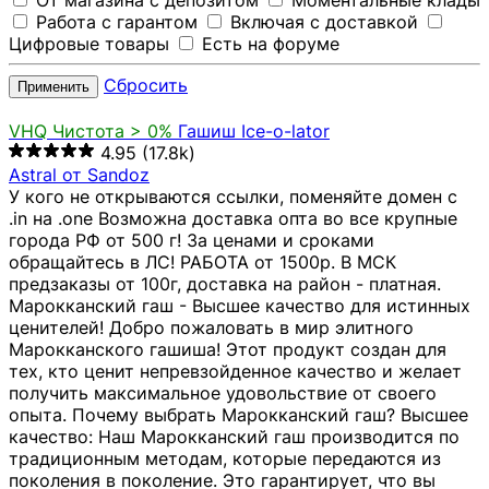
От магазина с депозитом
Моментальные клады
Работа с гарантом
Включая с доставкой
Цифровые товары
Есть на форуме
Сбросить
Применить
VHQ
Чистота > 0%
Гашиш Ice-o-lator
4.95
(17.8k)
Astral от Sandoz
У кого не открываются ссылки, поменяйте домен с
.in на .one Возможна доставка опта во все крупные
города РФ от 500 г! За ценами и сроками
обращайтесь в ЛС! РАБОТА от 1500р. В МСК
предзаказы от 100г, доставка на район - платная.
Марокканский гаш - Высшее качество для истинных
ценителей! Добро пожаловать в мир элитного
Марокканского гашиша! Этот продукт создан для
тех, кто ценит непревзойденное качество и желает
получить максимальное удовольствие от своего
опыта. Почему выбрать Марокканский гаш? Высшее
качество: Наш Марокканский гаш производится по
традиционным методам, которые передаются из
поколения в поколение. Это гарантирует, что вы