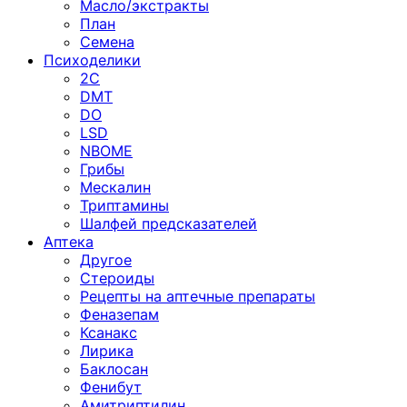
Масло/экстракты
План
Семена
Психоделики
2C
DMT
DO
LSD
NBOME
Грибы
Мескалин
Триптамины
Шалфей предсказателей
Аптека
Другое
Стероиды
Рецепты на аптечные препараты
Феназепам
Ксанакс
Лирика
Баклосан
Фенибут
Амитриптилин