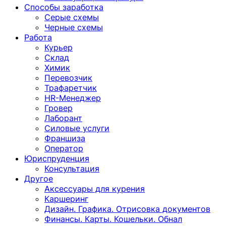
Способы заработка
Серые схемы
Черные схемы
Работа
Курьер
Склад
Химик
Перевозчик
Трафаретчик
HR-Менеджер
Гровер
Лаборант
Силовые услуги
Франшиза
Оператор
Юриспруденция
Консультация
Другoе
Аксессуары для курения
Каршеринг
Дизайн. Графика. Отрисовка документов
Финансы. Карты. Кошельки. Обнал