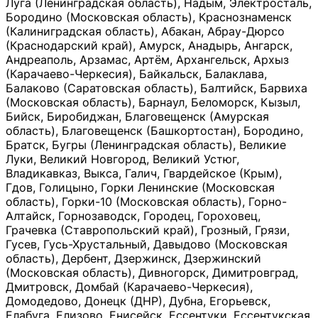
Луга (Ленинградская область), Надым, Электросталь,
Бородино (Московская область), Краснознаменск
(Калиниградская область), Абакан, Абрау-Дюрсо
(Краснодарский край), Амурск, Анадырь, Ангарск,
Андреаполь, Арзамас, Артём, Архангельск, Архыз
(Карачаево-Черкесия), Байкальск, Балаклава,
Балаково (Саратовская область), Балтийск, Барвиха
(Московская область), Барнаул, Беломорск, Кызыл,
Бийск, Биробиджан, Благовещенск (Амурская
область), Благовещенск (Башкортостан), Бородино,
Братск, Бугры (Ленинградская область), Великие
Луки, Великий Новгород, Великий Устюг,
Владикавказ, Выкса, Галич, Гвардейское (Крым),
Гдов, Голицыно, Горки Ленинские (Московская
область), Горки-10 (Московская область), Горно-
Алтайск, Горнозаводск, Городец, Гороховец,
Грачевка (Ставропольский край), Грозный, Грязи,
Гусев, Гусь-Хрустальный, Давыдово (Московская
область), Дербент, Дзержинск, Дзержинский
(Московская область), Дивногорск, Димитровград,
Дмитровск, Домбай (Карачаево-Черкесия),
Домодедово, Донецк (ДНР), Дубна, Егорьевск,
Елабуга, Елизово, Енисейск, Ессентуки, Ессентукская