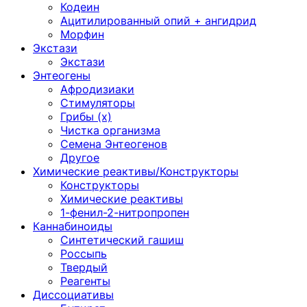
Кодеин
Ацитилированный опий + ангидрид
Морфин
Экстази
Экстази
Энтеогены
Афродизиаки
Стимуляторы
Грибы (х)
Чистка организма
Семена Энтеогенов
Другое
Химические реактивы/Конструкторы
Конструкторы
Химические реактивы
1-фенил-2-нитропропен
Каннабиноиды
Синтетический гашиш
Россыпь
Твердый
Реагенты
Диссоциативы