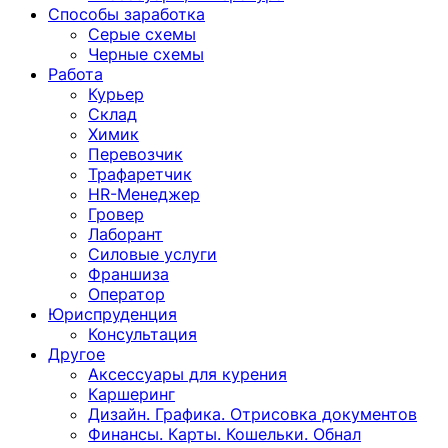
Способы заработка
Серые схемы
Черные схемы
Работа
Курьер
Склад
Химик
Перевозчик
Трафаретчик
HR-Менеджер
Гровер
Лаборант
Силовые услуги
Франшиза
Оператор
Юриспруденция
Консультация
Другoе
Аксессуары для курения
Каршеринг
Дизайн. Графика. Отрисовка документов
Финансы. Карты. Кошельки. Обнал