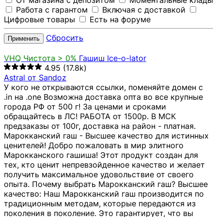
От магазина с депозитом
Моментальные клады
Работа с гарантом
Включая с доставкой
Цифровые товары
Есть на форуме
Сбросить
Применить
VHQ
Чистота > 0%
Гашиш Ice-o-lator
4.95
(17.8k)
Astral от Sandoz
У кого не открываются ссылки, поменяйте домен с
.in на .one Возможна доставка опта во все крупные
города РФ от 500 г! За ценами и сроками
обращайтесь в ЛС! РАБОТА от 1500р. В МСК
предзаказы от 100г, доставка на район - платная.
Марокканский гаш - Высшее качество для истинных
ценителей! Добро пожаловать в мир элитного
Марокканского гашиша! Этот продукт создан для
тех, кто ценит непревзойденное качество и желает
получить максимальное удовольствие от своего
опыта. Почему выбрать Марокканский гаш? Высшее
качество: Наш Марокканский гаш производится по
традиционным методам, которые передаются из
поколения в поколение. Это гарантирует, что вы