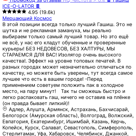
Промокод за отзывы
HQ
Чистота > 0%
🍫 Гашиш
ICE-O-LATOR 🍫
4.95
(19.6k)
Мерцающий Космос
В этой позиции всегда только лучший Гашиш. Это не
шутка и не рекламная замануха, мы реально
выбираем только самый лучший товар. Но это ещё
не всё, у нас его кладут обученные и проверенные
курьеры! БЕЗ НЕДОВЕСОВ, БЕЗ ХАЛТУРЫ, МЫ
СТАРАЕМСЯ ДЛЯ ВАС! Изолятор очень высокого
качества!. Эффект на уровне топовых печатей. В
разных городах может незначительно отличаться по
качеству, но можете быть уверены, тут всегда самое
лучшее что есть в вашем городе! -Перед
применением советуем положить пак в холодное
место, на пару минут!⠀ Так ты сможешь быстро и
легко распаковать гаш, ничего не оставив на плёнке
(он правда бывает липкий)!
Адлер, Алушта, Армянск, Астрахань, Бахчисарай,
Белогорск (Амурская область), Волгоград, Волжский,
Евпатория, Екатеринбург, Ишимбай, Казань, Керчь,
Копейск, Курск, Салават, Севастополь, Симферополь,
Стерлитамак, Уфа, Хабаровск, Челябинск, Джанкой,