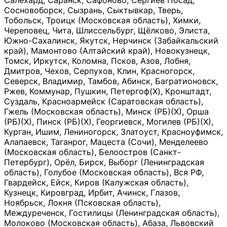
Салехард, Саранск, Сафоново, Сергиев Посад,
Сосновоборск, Сызрань, Сыктывкар, Тверь,
Тобольск, Троицк (Московская область), Химки,
Череповец, Чита, Шлиссельбург, Щёлково, Элиста,
Южно-Сахалинск, Якутск, Нерчинск (Забайкальский
край), Мамонтово (Алтайский край), Новокузнецк,
Томск, Иркутск, Коломна, Псков, Азов, Лобня,
Дмитров, Чехов, Серпухов, Клин, Красногорск,
Северск, Владимир, Тамбов, Абинск, Багратионовск,
Ржев, Коммунар, Пушкин, Петергоф(Х), Кронштадт,
Суздаль, Красноармейск (Саратовская область),
Гжель (Московская область), Минск (РБ)(Х), Орша
(РБ)(Х), Пинск (РБ)(Х), Георгиевск, Могилев (РБ)(Х),
Курган, Ишим, Лениногорск, Златоуст, Красноуфимск,
Алапаевск, Таганрог, Мацеста (Сочи), Менделеево
(Московская область), Белоостров (Санкт-
Петербург), Орёл, Бирск, Выборг (Ленинградская
область), Голубое (Московская область), Вся РФ,
Гвардейск, Ейск, Киров (Калужская область),
Кузнецк, Кировград, Ирбит, Ачинск, Глазов,
Ноябрьск, Локня (Псковская область),
Междуреченск, Гостилицы (Ленинградская область),
Молоково (Московская область), Абаза, Львовский