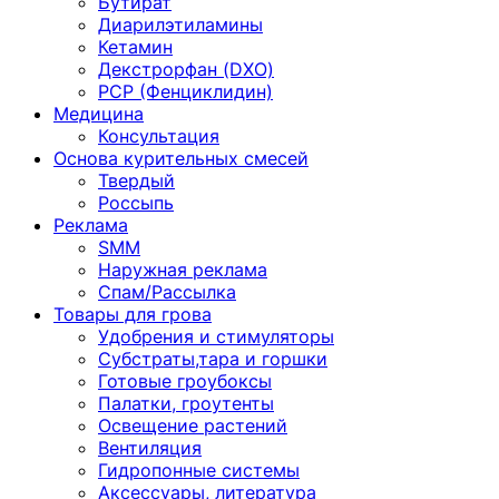
Бутират
Диарилэтиламины
Кетамин
Декстрорфан (DXO)
PCP (Фенциклидин)
Медицина
Консультация
Основа курительных смесей
Твердый
Россыпь
Реклама
SMM
Наружная реклама
Спам/Рассылка
Товары для грова
Удобрения и стимуляторы
Субстраты,тара и горшки
Готовые гроубоксы
Палатки, гроутенты
Освещение растений
Вентиляция
Гидропонные системы
Аксессуары, литература