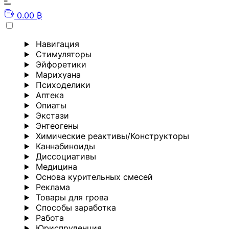
0.00 ₿
Навигация
Стимуляторы
Эйфоретики
Марихуана
Психоделики
Аптека
Опиаты
Экстази
Энтеогены
Химические реактивы/Конструкторы
Каннабиноиды
Диссоциативы
Медицина
Основа курительных смесей
Реклама
Товары для грова
Способы заработка
Работа
Юриспруденция