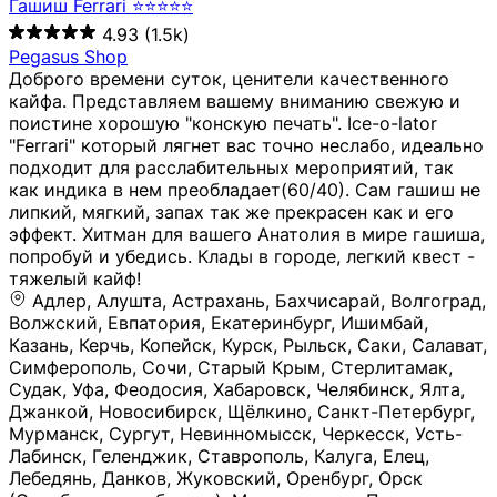
Гашиш Ferrari ⭐⭐⭐⭐⭐
4.93
(1.5k)
Pegasus Shop
Доброго времени суток, ценители качественного
кайфа. Представляем вашему вниманию свежую и
поистине хорошую "конскую печать". Ice-o-lator
"Ferrari" который лягнет вас точно неслабо, идеально
подходит для расслабительных мероприятий, так
как индика в нем преобладает(60/40). Сам гашиш не
липкий, мягкий, запах так же прекрасен как и его
эффект. Хитман для вашего Анатолия в мире гашиша,
попробуй и убедись. Клады в городе, легкий квест -
тяжелый кайф!
Адлер, Алушта, Астрахань, Бахчисарай, Волгоград, Волжский, Евпатория, Екатеринбург, Ишимбай, Казань, Керчь, Копейск, Курск, Рыльск, Саки, Салават, Симферополь, Сочи, Старый Крым, Стерлитамак, Судак, Уфа, Феодосия, Хабаровск, Челябинск, Ялта, Джанкой, Новосибирск, Щёлкино, Санкт-Петербург, Мурманск, Сургут, Невинномысск, Черкесск, Усть-Лабинск, Геленджик, Ставрополь, Калуга, Елец, Лебедянь, Данков, Жуковский, Оренбург, Орск (Оренбургская область), Магнитогорск, Пермь, Зеленоград, Солнечногорск, Нижний Новгород, Лысково, Заволжье, Кстово, Балахна (Нижегородская область), Богородск, Бор (Нижегородская область), Саратов, Энгельс, Ижевск, Тюмень, Ростов-на-Дону, Шахты, Новочеркасск, Батайск, Аксай, Люберцы, Истра, Москва, Армавир, Краснодар, Магадан, Самара, Анапа, Славянск-на-Кубани, Чаплыгин, Липецк, Нижний Тагил, Орехово-Зуево, Усть-Джегута, Лянтор, Нефтеюганск, Пыть-Ях, Урень, Ветлуга, Шахунья, Новороссийск, Крымск, Тимашёвск, Тольятти, Воткинск, Звенигород, Руза, Можайск, Белгород, Воронеж, Соликамск, Нытва, Лысьва (Пермский край), Чусовой, Кунгур, Краснокамск, Миасс, Губаха, Тула, Новомосковск, Донской, Омск, Льгов, Мытищи, Королёв, Ивантеевка, Балашиха, Семилуки, Кудымкар, Старый Оскол, Оса (Пермский край), Одинцово (Московская область), Ханты-Мансийск, Лабинск, Темрюк, Курганинск, Белореченск (Краснодарский край), Алупкa, Губкин, Рязань, Калининград, Усть-Илимск, Фрязино, Минеральные Воды, Пятигорск, Кострома, Ярославль, Коркино, Верхняя Пышма, Подольск, Красноярск, Смоленск, Долгопрудный, Чебоксары, Калачинск, Канск, Киров (Кировская область), Вологда, Рославль, Владивосток, Обнинск, Балабаново (Калужская область), Малоярославец, Брянск, Видное, Ярцево, Вязьма, Гагарин, Приволжск, Фурманов, Чайковский, Кинешма, Горячий Ключ, Улан-Удэ, Туймазы, Дюртюли, Альметьевск, Нефтекамск, Хадыженск, Апшеронск, Майкоп, Уссурийск, Ульяновск, Гатчина, Луга (Ленинградская область), Надым, Ногинск, Электросталь, Железнодорожный (Московская область), Бутурлиновка, Кириллов, Краснознаменск (Калиниградская область), Мышкин, Томмот, Холм, Абакан, Абдулино, Агидель, Агрыз, Адыгейск, Азнакаево, Алатырь, Алдан, Алейск, Александров, Александровск, Алексеевка (Белгородская обл.), Алексин, Амурск, Анадырь, Ангарск, Андреаполь, Анжеро-Судженск, Анива, Апатиты, Арамиль, Ардон, Арзамас, Аркадак, Арсеньев, Артём, Артёмовский, Архангельск, Асбест, Асино, Аткарск, Ахтубинск, Аша, Бабаево (Вологодская область), Бавлы (Республика Татарстан), Байкальск, Бакал, Баксан, Балаклава, Балаково (Саратовская область), Балашов (Саратовская область), Балтийск, Барабинск, Барнаул, Барыш (Ульяновская область), Бежецк, Белая Калитва (Ростовская область), Белебей, Белогорск (Крым), Белозерск, Белокуриха, Беломорск, Белоозёрский (Московская область), Белорецк (Республика Башкортостан), Кызыл, Белоярский (Ханты-Мансийский АО), Бердск, Березники (Пермский край), Берёзовский (Кемеровская область), Берёзовский (Свердловская область), Беслан, Бийск, Бикин, Билибино, Биробиджан, Благовещенск (Амурская область), Благовещенск (Башкортостан), Бобров, Богородицк, Боготол, Богучар, Бокситогорск (Ленинградская область), Бологое (Тверская область), Болхов, Большой Камень (Приморский край), Борисоглебск (Воронежская область), Боровичи (Новгородская область), Боровск, Бородино, Братск, Бронницы (Московская область), Бугульма (Республика Татарстан), Бугуруслан (Оренбургская область), Буинск, Буй, Буйнакск, Валдай, Валуйки, Велиж, Великие Луки, Великий Новгород, Великий Устюг, Вельск, Венёв, Верещагино, Верхнеуральск, Верхний Уфалей, Верхняя Салда, Верхняя Тура, Весьегонск, Вилючинск, Вихоревка, Вичуга, Владикавказ, Волгодонск, Волгореченск, Володарск, Волосово, Волчанск, Вольск, Воркута, Ворсма, Всеволожск (Ленинградская область), Вуктыл, Выкса, Высоковск, Высоцк, Вытегра, Вышний Волочёк, Вяземский, Вязники, Вятские Поляны, Нея, Шилка, Гаврилов Посад, Гаврилов-Ям, Гай, Галич, Гдов, Голицыно, Горно-Алтайск, Горнозаводск, Горняк, Городец, Гороховец, Гремячинск, Грозный, Грязи, Грязовец, Губкинский, Гуково, Гулькевичи, Гурьевск (Калининградская область), Гурьевск (Кемеровская область), Гусев, Гусь-Хрустальный, Давлеканово, Далматово, Дальнегорск, Дегтярск, Дедовск, Демидов, Дербент, Десногорск, Дзержинск, Дзержинский (Московская область), Дивногорск, Димитровград, Дмитровск, Дно, Добрянка, Долинск, Домодедово, Донецк (ДНР), Дорогобуж, Дрезна, Дубна, Дудинка, Духовщина, Дятьково, Егорьевск, Елабуга, Елизово, Ельня (Будет изменено название), Емва, Енисейск, Ермолино, Ершов, Ессентуки, Ефремов, Железноводск, Железногорск (Красноярский край), Железногорск (Курская область), Железногорск-Илимский, Жигулёвск, Жиздра, Жирновск, Жуков, Жуковка, Заводоуковск, Заволжск, Задонск, Заинск, Заозёрный, Заозёрск, Западная Двина, Заполярный, Зарайск, Заречный (Пензенская область), Заречный (Свердловская область), Заринск, Звенигово, Зверево, Зеленогорск ( Ленинградская обл. ), Зеленоградск, Зеленодольск, Зеленокумск, Зерноград, Зима, Змеиногорск, Зубцов, Ивангород, Иваново, Ивдель, Избербаш, Изобильный, Иланский, Инза, Инкерман, Инта, Ипатово, Искитим, Йошкар-Ола, Кадников, Калач, Калач-на-Дону, Калининск, Калтан, Калязин, Камбарка, Каменка (Пензенская область), Каменногорск (Ленинградская область), Каменск-Уральский, Каменск-Шахтинский, Камень-на-Оби, Камешково, Камышин, Канаш, Кандалакша, Карабаново, Карабаш, Карачаевск, Каргат, Каргополь, Карпинск, Карталы, Касимов, Касли, Каспийск, Катав-Ивановск, Катайск, Качканар, Кашин, Кашира, Кемерово, Кемь, Кизел, Кизилюрт, Кизляр, Кимовск, Кимры, Кингисепп, Кинель, Киреевск, Киренск, Киржач, Кириши, Кирово-Чепецк, Кировск (Ленинградская область), Кировск (Мурманская область), Кирсанов, Киселёвск, Кисловодск, Климовск, Клинцы, Княгинино, Ковдор, Ковров, Когалым, Козельск, Козьмодемьянск, Кола, Кологрив, Колпашево, Колпино, Кольчугино, Комсомольск, Комсомольск-на-Амуре, Конаково, Кондопога, Кондрово, Константиновск, Кораблино, Кореновск, Корсаков, Коряжма, Костерёво, Костомукша, Котельники, Котельниково, Котельнич, Котлас, Котовск, Кохма, Красноармейск (Московская область), Краснозаводск, Краснознаменск (Московская область), Краснокаменск, Краснослободск (Волгоградская область), Краснотурьинск, Красноуральск, Красный Сулин, Кремёнки, Кропоткин, Кубинка, Кувшиново (Тверская область), Кудрово, Кулебаки, Кумертау, Курлово, Куровское, Куртамыш, Курчатов, Куса, Кушва, Кыштым, Лабытнанги, Лагань, Лаишево (Республика Татарстан), Лакинск, Лангепас, Лахденпохья, Ленинск-Кузнецкий, Ленск (Республика Саха), Лермонтов (Ставропольский край), Лесозаводск (Приморский край), Лесосибирск, Ливны (Орловская область), Ликино-Дулёво, Липки (Тульская область), Лиски (Воронежская область), Лихославль, Лодейное Поле, Ломоносов (Санкт-Петербург), Лосино-Петровский, Лукоянов, Луховицы, Лыткарино, Любань (Ленинградская область), Любим, Людиново, Магас, Майский, Макаров, Малая Вишера, Малгобек, Мамадыш, Мамоново, Мантурово, Маркс, Махачкала, Мглин, Мегион, Медвежьегорск, Медногорск, Медынь, Меленки, Мелеуз, Менделеевск, Мещовск, Микунь, Миллерово, Минусинск, Миньяр, Мирный (Архангельская область), Мирный (Якутия), Михайловка (Город), Михайловск (Свердловская область), Михайловск (Ставропольский край), Могоча, Можга, Моздок, Мончегорск, Морозовск, Моршанск, Мосальск, Муравленко, Мурино, Муром, Мценск, Мыски, Набережные Челны, Навашино (Нижегородская область), Назарово (Красноярский край), Назрань, Нальчик, Наро-Фоминск, Нарткала, Нарьян-Мар, Находка, Невель (Псковская область), Невельск, Невьянск, Нелидово (Тверская область), Неман, Нерехта (Костромская область), Нерюнгри, Нестеров, Нефтегорск (Самарская область), Нефтекумск, Нижневартовск, Нижнекамск (Республика Татарстан), Нижнеудинск, Нижние Серги, Нижний Ломов, Нижняя Тура, Николаевск-на-Амуре, Никольск (Вологодская область), Никольск (Пензенская область), Новая Ладога, Новая Ляля, Новоалександровск, Новоалтайск, Нововоронеж, Новодвинск, Новозыбков, Новокубанск, Новокуйбышевск, Новомичуринск, Новопавловск, Новоржев, Новосокольники, Новотроицк, Новоульяновск, Новоуральск, Новохопёрск, Новочебоксарск, Новошахтинск, Новый Оскол, Новый Уренгой, Норильск, Нурлат, Нягань, Нязепетровск, Няндома, Облучье, Обоянь, Озёрск (Калининградская область), Озёрск (Челябинская область), Озёры, Октябрьск (Самарская область), Октябрьский (Башкортостан), Окуловка (Новгородская область), Оленегорск, Олонец, Онега, Опочка, Осинники, Осташков, Остров, Острогожск, Отрадный, Оха, Павлово, Павловск (Воронежская область), Павловск (Санкт-Петербург), Павловский Посад, Партизанск, Певек, Пенза, Первоуральск, Перевоз, Пересвет, Переславль-Залесский, Пестово (Новгородская область), Петрозаводск, Петропавловск-Камчатский, Печоры, Пикалёво, Пионерский, Питкяранта, Плавск, Плёс, Подпорожье, Покачи, Покров, Покровск, Полесск, Полысаево, Полярные Зори, Полярный, Поронайск, Порхов, Похвистнево, Почеп, Починок, Пошехонье, Правдинск, Приморск (Калининградская область), Приморско-Ахтарск, Приозерск, Прокопьевск, Протвино, Прохладный, Пугачёв, Пудож, Пустошка, Пушкино, Пущино, Пыталово, Радужный (Владимирская область), Радужный (Ханты-Мансийский АО), Райчихинск, Раменское, Рассказово, Ревда, Реж, Реутов, Родники, Россошь, Ростов (Ярославская обл.), Рошаль, Ртищево, Рубцовск, Рузаевка, Рыбинск, Рыбное, Ряжск, Салехард, Сальск, Саранск, Сарапул, Саров, Сасово, Сатка, Сафоново, Саяногорск, Саянск, Светлогорск, Светлоград, Светлый, Светогорск (Ленинградская область), Свободный, Себеж, Северобайкальск, Северодвинск, Североуральск, Сегежа, Семикаракорск, Сенгилей, Серафимович, Сергач, Сергиев Посад, Сердобск, Сертолово (Ленинградская область), Сестрорецк (Ленинградская область), Сибай, Скопин, Славгород, Сланцы, Слободской, Слюдянка, Собинка, Советск (Кировская область), Советск (Калининградская область), Советск (Тульская область), Советская Гавань, Советский (Ханты-Мансийский АО), Сокол (Вологодская область), Солигалич, Соль-Илецк, Сольцы, Сортавала, Сосенский, Сосновоборск, Сосновый Бор (Ленинградская область), Сосногорск, Спас-Клепики, Спасск-Рязанский, С