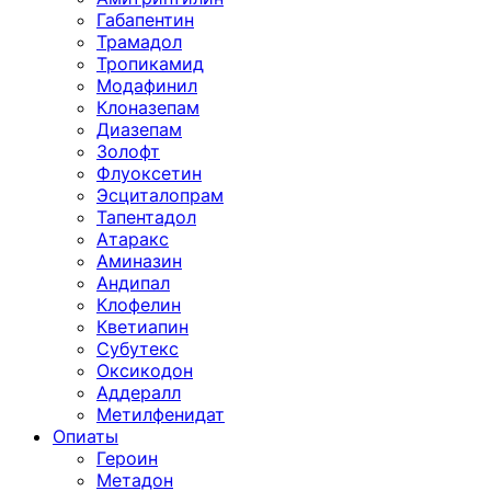
Габапентин
Трамадол
Тропикамид
Модафинил
Клоназепам
Диазепам
Золофт
Флуоксетин
Эсциталопрам
Тапентадол
Атаракс
Аминазин
Андипал
Клофелин
Кветиапин
Субутекс
Оксикодон
Аддералл
Метилфенидат
Опиаты
Героин
Метадон