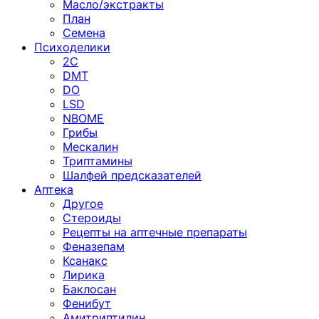
Масло/экстракты
План
Семена
Психоделики
2C
DMT
DO
LSD
NBOME
Грибы
Мескалин
Триптамины
Шалфей предсказателей
Аптека
Другое
Стероиды
Рецепты на аптечные препараты
Феназепам
Ксанакс
Лирика
Баклосан
Фенибут
Амитриптилин