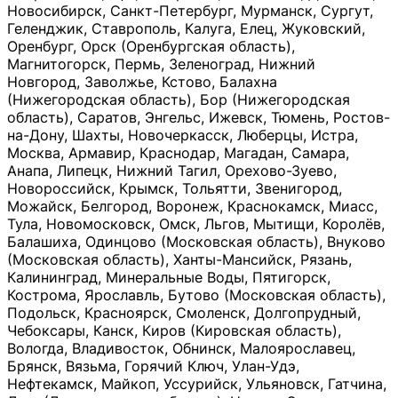
Новосибирск, Санкт-Петербург, Мурманск, Сургут,
Геленджик, Ставрополь, Калуга, Елец, Жуковский,
Оренбург, Орск (Оренбургская область),
Магнитогорск, Пермь, Зеленоград, Нижний
Новгород, Заволжье, Кстово, Балахна
(Нижегородская область), Бор (Нижегородская
область), Саратов, Энгельс, Ижевск, Тюмень, Ростов-
на-Дону, Шахты, Новочеркасск, Люберцы, Истра,
Москва, Армавир, Краснодар, Магадан, Самара,
Анапа, Липецк, Нижний Тагил, Орехово-Зуево,
Новороссийск, Крымск, Тольятти, Звенигород,
Можайск, Белгород, Воронеж, Краснокамск, Миасс,
Тула, Новомосковск, Омск, Льгов, Мытищи, Королёв,
Балашиха, Одинцово (Московская область), Внуково
(Московская область), Ханты-Мансийск, Рязань,
Калининград, Минеральные Воды, Пятигорск,
Кострома, Ярославль, Бутово (Московская область),
Подольск, Красноярск, Смоленск, Долгопрудный,
Чебоксары, Канск, Киров (Кировская область),
Вологда, Владивосток, Обнинск, Малоярославец,
Брянск, Вязьма, Горячий Ключ, Улан-Удэ,
Нефтекамск, Майкоп, Уссурийск, Ульяновск, Гатчина,