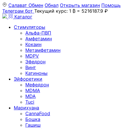
Салават
Обмен
Обнал
Открыть магазин
Помощь
Телеграм бот
Текущий курс: 1 ₿ = 5216187.9 ₽
Каталог
Стимуляторы
Альфа-ПВП
Амфетамин
Кокаин
Метамфетамин
MDPV
Эфедрон
Винт
Катиноны
Эйфоретики
Мефедрон
MDMA
MDA
Tuci
Марихуана
CannaFood
Бошка
Гашиш