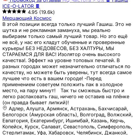
Промокод за отзывы
HQ
Чистота > 0%
🍫 Гашиш
ICE-O-LATOR 🍫
4.95
(19.6k)
Мерцающий Космос
В этой позиции всегда только лучший Гашиш. Это не
шутка и не рекламная замануха, мы реально
выбираем только самый лучший товар. Но это ещё
не всё, у нас его кладут обученные и проверенные
курьеры! БЕЗ НЕДОВЕСОВ, БЕЗ ХАЛТУРЫ, МЫ
СТАРАЕМСЯ ДЛЯ ВАС! Изолятор очень высокого
качества!. Эффект на уровне топовых печатей. В
разных городах может незначительно отличаться по
качеству, но можете быть уверены, тут всегда самое
лучшее что есть в вашем городе! -Перед
применением советуем положить пак в холодное
место, на пару минут!⠀ Так ты сможешь быстро и
легко распаковать гаш, ничего не оставив на плёнке
(он правда бывает липкий)!
Адлер, Алушта, Армянск, Астрахань, Бахчисарай,
Белогорск (Амурская область), Волгоград, Волжский,
Евпатория, Екатеринбург, Ишимбай, Казань, Керчь,
Копейск, Курск, Салават, Севастополь, Симферополь,
Стерлитамак, Уфа, Хабаровск, Челябинск, Джанкой,