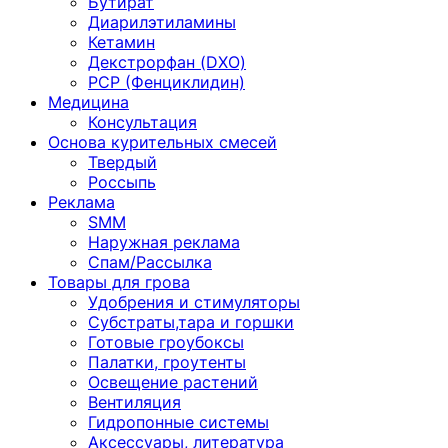
Бутират
Диарилэтиламины
Кетамин
Декстрорфан (DXO)
PCP (Фенциклидин)
Медицина
Консультация
Основа курительных смесей
Твердый
Россыпь
Реклама
SMM
Наружная реклама
Спам/Рассылка
Товары для грова
Удобрения и стимуляторы
Субстраты,тара и горшки
Готовые гроубоксы
Палатки, гроутенты
Освещение растений
Вентиляция
Гидропонные системы
Аксессуары, литература