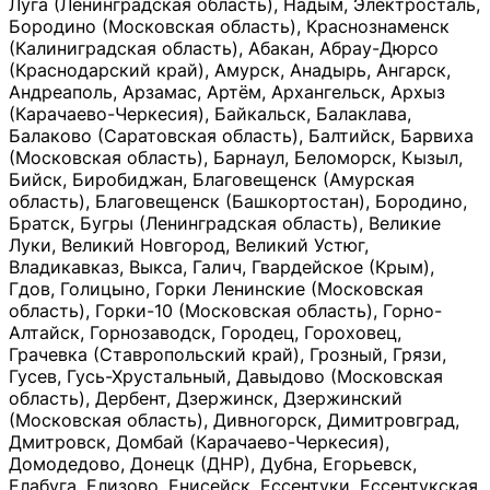
Луга (Ленинградская область), Надым, Электросталь,
Бородино (Московская область), Краснознаменск
(Калиниградская область), Абакан, Абрау-Дюрсо
(Краснодарский край), Амурск, Анадырь, Ангарск,
Андреаполь, Арзамас, Артём, Архангельск, Архыз
(Карачаево-Черкесия), Байкальск, Балаклава,
Балаково (Саратовская область), Балтийск, Барвиха
(Московская область), Барнаул, Беломорск, Кызыл,
Бийск, Биробиджан, Благовещенск (Амурская
область), Благовещенск (Башкортостан), Бородино,
Братск, Бугры (Ленинградская область), Великие
Луки, Великий Новгород, Великий Устюг,
Владикавказ, Выкса, Галич, Гвардейское (Крым),
Гдов, Голицыно, Горки Ленинские (Московская
область), Горки-10 (Московская область), Горно-
Алтайск, Горнозаводск, Городец, Гороховец,
Грачевка (Ставропольский край), Грозный, Грязи,
Гусев, Гусь-Хрустальный, Давыдово (Московская
область), Дербент, Дзержинск, Дзержинский
(Московская область), Дивногорск, Димитровград,
Дмитровск, Домбай (Карачаево-Черкесия),
Домодедово, Донецк (ДНР), Дубна, Егорьевск,
Елабуга, Елизово, Енисейск, Ессентуки, Ессентукская