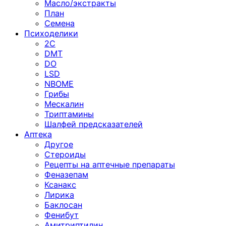
Масло/экстракты
План
Семена
Психоделики
2C
DMT
DO
LSD
NBOME
Грибы
Мескалин
Триптамины
Шалфей предсказателей
Аптека
Другое
Стероиды
Рецепты на аптечные препараты
Феназепам
Ксанакс
Лирика
Баклосан
Фенибут
Амитриптилин