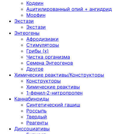
Кодеин
Ацитилированный опий + ангидрид
Морфин
Экстази
Экстази
Энтеогены
Афродизиаки
Стимуляторы
Грибы (х)
Чистка организма
Семена Энтеогенов
Другое
Химические реактивы/Конструкторы
Конструкторы
Химические реактивы
1-фенил-2-нитропропен
Каннабиноиды
Синтетический гашиш
Россыпь
Твердый
Реагенты
Диссоциативы