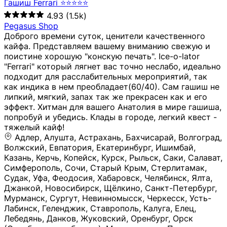
Гашиш Ferrari ⭐⭐⭐⭐⭐
4.93
(1.5k)
Pegasus Shop
Доброго времени суток, ценители качественного
кайфа. Представляем вашему вниманию свежую и
поистине хорошую "конскую печать". Ice-o-lator
"Ferrari" который лягнет вас точно неслабо, идеально
подходит для расслабительных мероприятий, так
как индика в нем преобладает(60/40). Сам гашиш не
липкий, мягкий, запах так же прекрасен как и его
эффект. Хитман для вашего Анатолия в мире гашиша,
попробуй и убедись. Клады в городе, легкий квест -
тяжелый кайф!
Адлер, Алушта, Астрахань, Бахчисарай, Волгоград, Волжский, Евпатория, Екатеринбург, Ишимбай, Казань, Керчь, Копейск, Курск, Рыльск, Саки, Салават, Симферополь, Сочи, Старый Крым, Стерлитамак, Судак, Уфа, Феодосия, Хабаровск, Челябинск, Ялта, Джанкой, Новосибирск, Щёлкино, Санкт-Петербург, Мурманск, Сургут, Невинномысск, Черкесск, Усть-Лабинск, Геленджик, Ставрополь, Калуга, Елец, Лебедянь, Данков, Жуковский, Оренбург, Орск (Оренбургская область), Магнитогорск, Пермь, Зеленоград, Солнечногорск, Нижний Новгород, Лысково, Заволжье, Кстово, Балахна (Нижегородская область), Богородск, Бор (Нижегородская область), Саратов, Энгельс, Ижевск, Тюмень, Ростов-на-Дону, Шахты, Новочеркасск, Батайск, Аксай, Люберцы, Истра, Москва, Армавир, Краснодар, Магадан, Самара, Анапа, Славянск-на-Кубани, Чаплыгин, Липецк, Нижний Тагил, Орехово-Зуево, Усть-Джегута, Лянтор, Нефтеюганск, Пыть-Ях, Урень, Ветлуга, Шахунья, Новороссийск, Крымск, Тимашёвск, Тольятти, Воткинск, Звенигород, Руза, Можайск, Белгород, Воронеж, Соликамск, Нытва, Лысьва (Пермский край), Чусовой, Кунгур, Краснокамск, Миасс, Губаха, Тула, Новомосковск, Донской, Омск, Льгов, Мытищи, Королёв, Ивантеевка, Балашиха, Семилуки, Кудымкар, Старый Оскол, Оса (Пермский край), Одинцово (Московская область), Ханты-Мансийск, Лабинск, Темрюк, Курганинск, Белореченск (Краснодарский край), Алупкa, Губкин, Рязань, Калининград, Усть-Илимск, Фрязино, Минеральные Воды, Пятигорск, Кострома, Ярославль, Коркино, Верхняя Пышма, Подольск, Красноярск, Смоленск, Долгопрудный, Чебоксары, Калачинск, Канск, Киров (Кировская область), Вологда, Рославль, Владивосток, Обнинск, Балабаново (Калужская область), Малоярославец, Брянск, Видное, Ярцево, Вязьма, Гагарин, Приволжск, Фурманов, Чайковский, Кинешма, Горячий Ключ, Улан-Удэ, Туймазы, Дюртюли, Альметьевск, Нефтекамск, Хадыженск, Апшеронск, Майкоп, Уссурийск, Ульяновск, Гатчина, Луга (Ленинградская область), Надым, Ногинск, Электросталь, Железнодорожный (Московская область), Бутурлиновка, Кириллов, Краснознаменск (Калиниградская область), Мышкин, Томмот, Холм, Абакан, Абдулино, Агидель, Агрыз, Адыгейск, Азнакаево, Алатырь, Алдан, Алейск, Александров, Александровск, Алексеевка (Белгородская обл.), Алексин, Амурск, Анадырь, Ангарск, Андреаполь, Анжеро-Судженск, Анива, Апатиты, Арамиль, Ардон, Арзамас, Аркадак, Арсеньев, Артём, Артёмовский, Архангельск, Асбест, Асино, Аткарск, Ахтубинск, Аша, Бабаево (Вологодская область), Бавлы (Республика Татарстан), Байкальск, Бакал, Баксан, Балаклава, Балаково (Саратовская область), Балашов (Саратовская область), Балтийск, Барабинск, Барнаул, Барыш (Ульяновская область), Бежецк, Белая Калитва (Ростовская область), Белебей, Белогорск (Крым), Белозерск, Белокуриха, Беломорск, Белоозёрский (Московская область), Белорецк (Республика Башкортостан), Кызыл, Белоярский (Ханты-Мансийский АО), Бердск, Березники (Пермский край), Берёзовский (Кемеровская область), Берёзовский (Свердловская область), Беслан, Бийск, Бикин, Билибино, Биробиджан, Благовещенск (Амурская область), Благовещенск (Башкортостан), Бобров, Богородицк, Боготол, Богучар, Бокситогорск (Ленинградская область), Бологое (Тверская область), Болхов, Большой Камень (Приморский край), Борисоглебск (Воронежская область), Боровичи (Новгородская область), Боровск, Бородино, Братск, Бронницы (Московская область), Бугульма (Республика Татарстан), Бугуруслан (Оренбургская область), Буинск, Буй, Буйнакск, Валдай, Валуйки, Велиж, Великие Луки, Великий Новгород, Великий Устюг, Вельск, Венёв, Верещагино, Верхнеуральск, Верхний Уфалей, Верхняя Салда, Верхняя Тура, Весьегонск, Вилючинск, Вихоревка, Вичуга, Владикавказ, Волгодонск, Волгореченск, Володарск, Волосово, Волчанск, Вольск, Воркута, Ворсма, Всеволожск (Ленинградская область), Вуктыл, Выкса, Высоковск, Высоцк, Вытегра, Вышний Волочёк, Вяземский, Вязники, Вятские Поляны, Нея, Шилка, Гаврилов Посад, Гаврилов-Ям, Гай, Галич, Гдов, Голицыно, Горно-Алтайск, Горнозаводск, Горняк, Городец, Гороховец, Гремячинск, Грозный, Грязи, Грязовец, Губкинский, Гуково, Гулькевичи, Гурьевск (Калининградская область), Гурьевск (Кемеровская область), Гусев, Гусь-Хрустальный, Давлеканово, Далматово, Дальнегорск, Дегтярск, Дедовск, Демидов, Дербент, Десногорск, Дзержинск, Дзержинский (Московская область), Дивногорск, Димитровград, Дмитровск, Дно, Добрянка, Долинск, Домодедово, Донецк (ДНР), Дорогобуж, Дрезна, Дубна, Дудинка, Духовщина, Дятьково, Егорьевск, Елабуга, Елизово, Ельня (Будет изменено название), Емва, Енисейск, Ермолино, Ершов, Ессентуки, Ефремов, Железноводск, Железногорск (Красноярский край), Железногорск (Курская область), Железногорск-Илимский, Жигулёвск, Жиздра, Жирновск, Жуков, Жуковка, Заводоуковск, Заволжск, Задонск, Заинск, Заозёрный, Заозёрск, Западная Двина, Заполярный, Зарайск, Заречный (Пензенская область), Заречный (Свердловская область), Заринск, Звенигово, Зверево, Зеленогорск ( Ленинградская обл. ), Зеленоградск, Зеленодольск, Зеленокумск, Зерноград, Зима, Змеиногорск, Зубцов, Ивангород, Иваново, Ивдель, Избербаш, Изобильный, Иланский, Инза, Инкерман, Инта, Ипатово, Искитим, Йошкар-Ола, Кадников, Калач, Калач-на-Дону, Калининск, Калтан, Калязин, Камбарка, Каменка (Пензенская область), Каменногорск (Ленинградская область), Каменск-Уральский, Каменск-Шахтинский, Камень-на-Оби, Камешково, Камышин, Канаш, Кандалакша, Карабаново, Карабаш, Карачаевск, Каргат, Каргополь, Карпинск, Карталы, Касимов, Касли, Каспийск, Катав-Ивановск, Катайск, Качканар, Кашин, Кашира, Кемерово, Кемь, Кизел, Кизилюрт, Кизляр, Кимовск, Кимры, Кингисепп, Кинель, Киреевск, Киренск, Киржач, Кириши, Кирово-Чепецк, Кировск (Ленинградская область), Кировск (Мурманская область), Кирсанов, Киселёвск, Кисловодск, Климовск, Клинцы, Княгинино, Ковдор, Ковров, Когалым, Козельск, Козьмодемьянск, Кола, Кологрив, Колпашево, Колпино, Кольчугино, Комсомольск, Комсомольск-на-Амуре, Конаково, Кондопога, Кондрово, Константиновск, Кораблино, Кореновск, Корсаков, Коряжма, Костерёво, Костомукша, Котельники, Котельниково, Котельнич, Котлас, Котовск, Кохма, Красноармейск (Московская область), Краснозаводск, Краснознаменск (Московская область), Краснокаменск, Краснослободск (Волгоградская область), Краснотурьинск, Красноуральск, Красный Сулин, Кремёнки, Кропоткин, Кубинка, Кувшиново (Тверская область), Кудрово, Кулебаки, Кумертау, Курлово, Куровское, Куртамыш, Курчатов, Куса, Кушва, Кыштым, Лабытнанги, Лагань, Лаишево (Республика Татарстан), Лакинск, Лангепас, Лахденпохья, Ленинск-Кузнецкий, Ленск (Республика Саха), Лермонтов (Ставропольский край), Лесозаводск (Приморский край), Лесосибирск, Ливны (Орловская область), Ликино-Дулёво, Липки (Тульская область), Лиски (Воронежская область), Лихославль, Лодейное Поле, Ломоносов (Санкт-Петербург), Лосино-Петровский, Лукоянов, Луховицы, Лыткарино, Любань (Ленинградская область), Любим, Людиново, Магас, Майский, Макаров, Малая Вишера, Малгобек, Мамадыш, Мамоново, Мантурово, Маркс, Махачкала, Мглин, Мегион, Медвежьегорск, Медногорск, Медынь, Меленки, Мелеуз, Менделеевск, Мещовск, Микунь, Миллерово, Минусинск, Миньяр, Мирный (Архангельская область), Мирный (Якутия), Михайловка (Город), Михайловск (Свердловская область), Михайловск (Ставропольский край), Могоча, Можга, Моздок, Мончегорск, Морозовск, Моршанск, Мосальск, Муравленко, Мурино, Муром, Мценск, Мыски, Набережные Челны, Навашино (Нижегородская область), Назарово (Красноярский край), Назрань, Нальчик, Наро-Фоминск, Нарткала, Нарьян-Мар, Находка, Невель (Псковская область), Невельск, Невьянск, Нелидово (Тверская область), Неман, Нерехта (Костромская область), Нерюнгри, Нестеров, Нефтегорск (Самарская область), Нефтекумск, Нижневартовск, Нижнекамск (Республика Татарстан), Нижнеудинск, Нижние Серги, Нижний Ломов, Нижняя Тура, Николаевск-на-Амуре, Никольск (Вологодская область), Никольск (Пензенская область), Новая Ладога, Новая Ляля, Новоалександровск, Новоалтайск, Нововоронеж, Новодвинск, Новозыбков, Новокубанск, Новокуйбышевск, Новомичуринск, Новопавловск, Новоржев, Новосокольники, Новотроицк, Новоульяновск, Новоуральск, Новохопёрск, Новочебоксарск, Новошахтинск, Новый Оскол, Новый Уренгой, Норильск, Нурлат, Нягань, Нязепетровск, Няндома, Облучье, Обоянь, Озёрск (Калининградская область), Озёрск (Челябинская область), Озёры, Октябрьск (Самарская область), Октябрьский (Башкортостан), Окуловка (Новгородская область), Оленегорск, Олонец, Онега, Опочка, Осинники, Осташков, Остров, Острогожск, Отрадный, Оха, Павлово, Павловск (Воронежская область), Павловск (Санкт-Петербург), Павловский Посад, Партизанск, Певек, Пенза, Первоуральск, Перевоз, Пересвет, Переславль-Залесский, Пестово (Новгородская область), Петрозаводск, Петропавловск-Камчатский, Печоры, Пикалёво, Пионерский, Питкяранта, Плавск, Плёс, Подпорожье, Покачи, Покров, Покровск, Полесск, Полысаево, Полярные Зори, Полярный, Поронайск, Порхов, Похвистнево, Почеп, Починок, Пошехонье, Правдинск, Приморск (Калининградская область), Приморско-Ахтарск, Приозерск, Прокопьевск, Протвино, Прохладный, Пугачёв, Пудож, Пустошка, Пушкино, Пущино, Пыталово, Радужный (Владимирская область), Радужный (Ханты-Мансийский АО), Райчихинск, Раменское, Рассказово, Ревда, Реж, Реутов, Родники, Россошь, Ростов (Ярославская обл.), Рошаль, Ртищево, Рубцовск, Рузаевка, Рыбинск, Рыбное, Ряжск, Салехард, Сальск, Саранск, Сарапул, Саров, Сасово, Сатка, Сафоново, Саяногорск, Саянск, Светлогорск, Светлоград, Светлый, Светогорск (Ленинградская область), Свободный, Себеж, Северобайкальск, Северодвинск, Североуральск, Сегежа, Семикаракорск, Сенгилей, Серафимович, Сергач, Сергиев Посад, Сердобск, Сертолово (Ленинградская область), Сестрорецк (Ленинградская область), Сибай, Скопин, Славгород, Сланцы, Слободской, Слюдянка, Собинка, Советск (Кировская область), Советск (Калининградская область), Советск (Тульская область), Советская Гавань, Советский (Ханты-Мансийский АО), Сокол (Вологодская область), Солигалич, Соль-Илецк, Сольцы, Сортавала, Сосенский, Сосновоборск, Сосновый Бор (Ленинградская область), Сосногорск, Спас-Клепики, Спасск-Рязанский, С