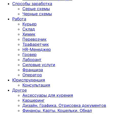
Способы заработка
Серые схемы
Черные схемы
Работа
Курьер
Склад
Химик
Перевозчик
Трафаретчик
HR-Менеджер
Гровер
Лаборант
Силовые услуги
Франшиза
Оператор
Юриспруденция
Консультация
Другoе
Аксессуары для курения
Каршеринг
Дизайн. Графика. Отрисовка документов
Финансы. Карты. Кошельки. Обнал