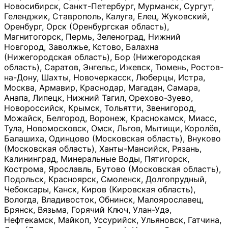
Новосибирск, Санкт-Петербург, Мурманск, Сургут,
Геленджик, Ставрополь, Калуга, Елец, Жуковский,
Оренбург, Орск (Оренбургская область),
Магнитогорск, Пермь, Зеленоград, Нижний
Новгород, Заволжье, Кстово, Балахна
(Нижегородская область), Бор (Нижегородская
область), Саратов, Энгельс, Ижевск, Тюмень, Ростов-
на-Дону, Шахты, Новочеркасск, Люберцы, Истра,
Москва, Армавир, Краснодар, Магадан, Самара,
Анапа, Липецк, Нижний Тагил, Орехово-Зуево,
Новороссийск, Крымск, Тольятти, Звенигород,
Можайск, Белгород, Воронеж, Краснокамск, Миасс,
Тула, Новомосковск, Омск, Льгов, Мытищи, Королёв,
Балашиха, Одинцово (Московская область), Внуково
(Московская область), Ханты-Мансийск, Рязань,
Калининград, Минеральные Воды, Пятигорск,
Кострома, Ярославль, Бутово (Московская область),
Подольск, Красноярск, Смоленск, Долгопрудный,
Чебоксары, Канск, Киров (Кировская область),
Вологда, Владивосток, Обнинск, Малоярославец,
Брянск, Вязьма, Горячий Ключ, Улан-Удэ,
Нефтекамск, Майкоп, Уссурийск, Ульяновск, Гатчина,