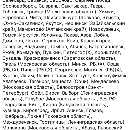
Салехард, Саранск, Сафоново, Сергиев Посад,
Сосновоборск, Сызрань, Сыктывкар, Тверь,
Тобольск, Троицк (Московская область), Химки,
Череповец, Чита, Шлиссельбург, Щёлково, Элиста,
Южно-Сахалинск, Якутск, Нерчинск (Забайкальский
край), Мамонтово (Алтайский край), Новокузнецк,
Томск, Иркутск, Коломна, Псков, Азов, Лобня,
Дмитров, Чехов, Серпухов, Клин, Красногорск,
Северск, Владимир, Тамбов, Абинск, Багратионовск,
Ржев, Коммунар, Пушкин, Петергоф(Х), Кронштадт,
Суздаль, Красноармейск (Саратовская область),
Гжель (Московская область), Минск (РБ)(Х), Орша
(РБ)(Х), Пинск (РБ)(Х), Георгиевск, Могилев (РБ)(Х),
Курган, Ишим, Лениногорск, Златоуст, Красноуфимск,
Алапаевск, Таганрог, Мацеста (Сочи), Менделеево
(Московская область), Белоостров (Санкт-
Петербург), Орёл, Бирск, Выборг (Ленинградская
область), Голубое (Московская область), Вся РФ,
Гвардейск, Ейск, Киров (Калужская область),
Кузнецк, Кировград, Ирбит, Ачинск, Глазов,
Ноябрьск, Локня (Псковская область),
Междуреченск, Гостилицы (Ленинградская область),
Молоково (Московская область), Абаза, Львовский