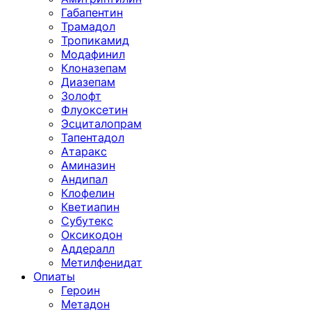
Габапентин
Трамадол
Тропикамид
Модафинил
Клоназепам
Диазепам
Золофт
Флуоксетин
Эсциталопрам
Тапентадол
Атаракс
Аминазин
Андипал
Клофелин
Кветиапин
Субутекс
Оксикодон
Аддералл
Метилфенидат
Опиаты
Героин
Метадон