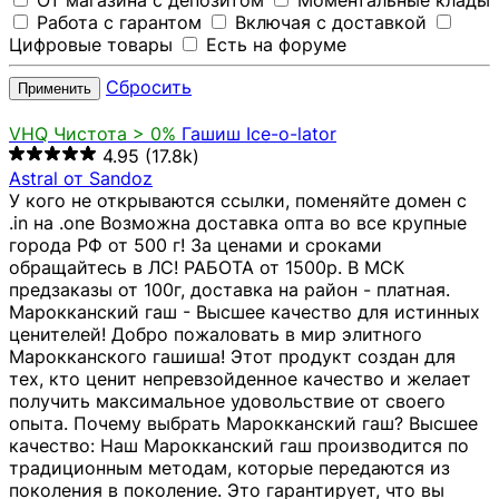
От магазина с депозитом
Моментальные клады
Работа с гарантом
Включая с доставкой
Цифровые товары
Есть на форуме
Сбросить
Применить
VHQ
Чистота > 0%
Гашиш Ice-o-lator
4.95
(17.8k)
Astral от Sandoz
У кого не открываются ссылки, поменяйте домен с
.in на .one Возможна доставка опта во все крупные
города РФ от 500 г! За ценами и сроками
обращайтесь в ЛС! РАБОТА от 1500р. В МСК
предзаказы от 100г, доставка на район - платная.
Марокканский гаш - Высшее качество для истинных
ценителей! Добро пожаловать в мир элитного
Марокканского гашиша! Этот продукт создан для
тех, кто ценит непревзойденное качество и желает
получить максимальное удовольствие от своего
опыта. Почему выбрать Марокканский гаш? Высшее
качество: Наш Марокканский гаш производится по
традиционным методам, которые передаются из
поколения в поколение. Это гарантирует, что вы