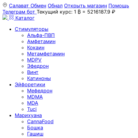
Салават
Обмен
Обнал
Открыть магазин
Помощь
Телеграм бот
Текущий курс: 1 ₿ = 5216187.9 ₽
Каталог
Стимуляторы
Альфа-ПВП
Амфетамин
Кокаин
Метамфетамин
MDPV
Эфедрон
Винт
Катиноны
Эйфоретики
Мефедрон
MDMA
MDA
Tuci
Марихуана
CannaFood
Бошка
Гашиш