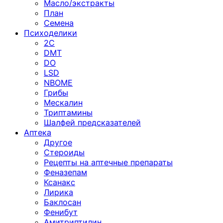
Масло/экстракты
План
Семена
Психоделики
2C
DMT
DO
LSD
NBOME
Грибы
Мескалин
Триптамины
Шалфей предсказателей
Аптека
Другое
Стероиды
Рецепты на аптечные препараты
Феназепам
Ксанакс
Лирика
Баклосан
Фенибут
Амитриптилин