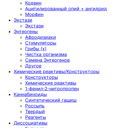
Кодеин
Ацитилированный опий + ангидрид
Морфин
Экстази
Экстази
Энтеогены
Афродизиаки
Стимуляторы
Грибы (х)
Чистка организма
Семена Энтеогенов
Другое
Химические реактивы/Конструкторы
Конструкторы
Химические реактивы
1-фенил-2-нитропропен
Каннабиноиды
Синтетический гашиш
Россыпь
Твердый
Реагенты
Диссоциативы