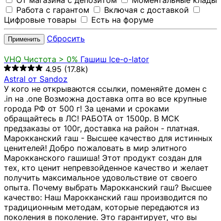
От магазина с депозитом
Моментальные клады
Работа с гарантом
Включая с доставкой
Цифровые товары
Есть на форуме
Сбросить
Применить
VHQ
Чистота > 0%
Гашиш Ice-o-lator
4.95
(17.8k)
Astral от Sandoz
У кого не открываются ссылки, поменяйте домен с
.in на .one Возможна доставка опта во все крупные
города РФ от 500 г! За ценами и сроками
обращайтесь в ЛС! РАБОТА от 1500р. В МСК
предзаказы от 100г, доставка на район - платная.
Марокканский гаш - Высшее качество для истинных
ценителей! Добро пожаловать в мир элитного
Марокканского гашиша! Этот продукт создан для
тех, кто ценит непревзойденное качество и желает
получить максимальное удовольствие от своего
опыта. Почему выбрать Марокканский гаш? Высшее
качество: Наш Марокканский гаш производится по
традиционным методам, которые передаются из
поколения в поколение. Это гарантирует, что вы