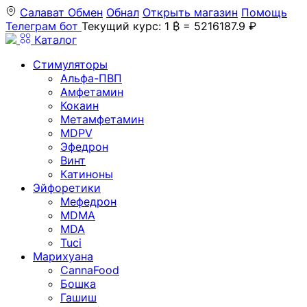
Салават
Обмен
Обнал
Открыть магазин
Помощь
Телеграм бот
Текущий курс: 1 ₿ = 5216187.9 ₽
Каталог
Стимуляторы
Альфа-ПВП
Амфетамин
Кокаин
Метамфетамин
MDPV
Эфедрон
Винт
Катиноны
Эйфоретики
Мефедрон
MDMA
MDA
Tuci
Марихуана
CannaFood
Бошка
Гашиш