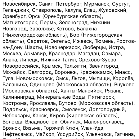
Новосибирск, Санкт-Петербург, Мурманск, Сургут,
Геленджик, Ставрополь, Калуга, Елец, Жуковский,
Оренбург, Орск (Оренбургская область),
Магнитогорск, Пермь, Зеленоград, Нижний
Новгород, Заволжье, Кстово, Балахна
(Нижегородская область), Бор (Нижегородская
область), Саратов, Энгельс, Ижевск, Тюмень, Ростов-
на-Дону, Шахты, Новочеркасск, Люберцы, Истра,
Москва, Армавир, Краснодар, Магадан, Самара,
Анапа, Липецк, Нижний Тагил, Орехово-Зуево,
Новороссийск, Крымск, Тольятти, Звенигород,
Можайск, Белгород, Воронеж, Краснокамск, Миасс,
Тула, Новомосковск, Омск, Льгов, Мытищи, Королёв,
Балашиха, Одинцово (Московская область), Внуково
(Московская область), Ханты-Мансийск, Рязань,
Калининград, Минеральные Воды, Пятигорск,
Кострома, Ярославль, Бутово (Московская область),
Подольск, Красноярск, Смоленск, Долгопрудный,
Чебоксары, Канск, Киров (Кировская область),
Вологда, Владивосток, Обнинск, Малоярославец,
Брянск, Вязьма, Горячий Ключ, Улан-Удэ,
Нефтекамск, Майкоп, Уссурийск, Ульяновск, Гатчина,