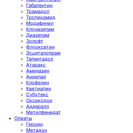
Габапентин
Трамадол
Тропикамид
Модафинил
Клоназепам
Диазепам
Золофт
Флуоксетин
Эсциталопрам
Тапентадол
Атаракс
Аминазин
Андипал
Клофелин
Кветиапин
Субутекс
Оксикодон
Аддералл
Метилфенидат
Опиаты
Героин
Метадон