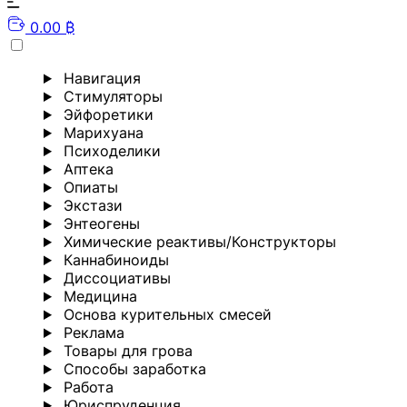
0.00 ₿
Навигация
Стимуляторы
Эйфоретики
Марихуана
Психоделики
Аптека
Опиаты
Экстази
Энтеогены
Химические реактивы/Конструкторы
Каннабиноиды
Диссоциативы
Медицина
Основа курительных смесей
Реклама
Товары для грова
Способы заработка
Работа
Юриспруденция