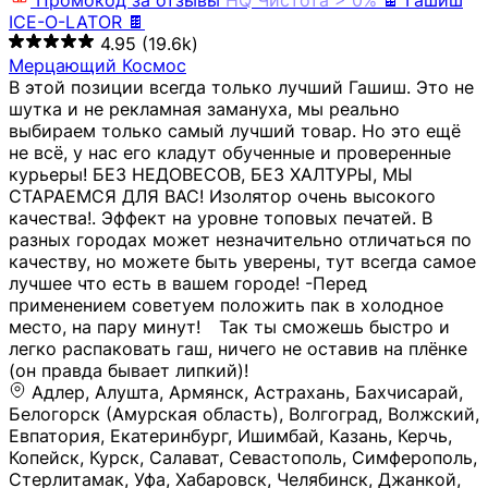
Промокод за отзывы
HQ
Чистота > 0%
🍫 Гашиш
ICE-O-LATOR 🍫
4.95
(19.6k)
Мерцающий Космос
В этой позиции всегда только лучший Гашиш. Это не
шутка и не рекламная замануха, мы реально
выбираем только самый лучший товар. Но это ещё
не всё, у нас его кладут обученные и проверенные
курьеры! БЕЗ НЕДОВЕСОВ, БЕЗ ХАЛТУРЫ, МЫ
СТАРАЕМСЯ ДЛЯ ВАС! Изолятор очень высокого
качества!. Эффект на уровне топовых печатей. В
разных городах может незначительно отличаться по
качеству, но можете быть уверены, тут всегда самое
лучшее что есть в вашем городе! -Перед
применением советуем положить пак в холодное
место, на пару минут!⠀ Так ты сможешь быстро и
легко распаковать гаш, ничего не оставив на плёнке
(он правда бывает липкий)!
Адлер, Алушта, Армянск, Астрахань, Бахчисарай,
Белогорск (Амурская область), Волгоград, Волжский,
Евпатория, Екатеринбург, Ишимбай, Казань, Керчь,
Копейск, Курск, Салават, Севастополь, Симферополь,
Стерлитамак, Уфа, Хабаровск, Челябинск, Джанкой,