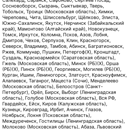
Салехард, Саранск, Сафоново, Сергиев Посад,
Сосновоборск, Сызрань, Сыктывкар, Тверь,
Тобольск, Троицк (Московская область), Химки,
Череповец, Чита, Шлиссельбург, Щёлково, Элиста,
Южно-Сахалинск, Якутск, Нерчинск (Забайкальский
край), Мамонтово (Алтайский край), Новокузнецк,
Томск, Иркутск, Коломна, Псков, Азов, Лобня,
Дмитров, Чехов, Серпухов, Клин, Красногорск,
Северск, Владимир, Тамбов, Абинск, Багратионовск,
Ржев, Коммунар, Пушкин, Петергоф(Х), Кронштадт,
Суздаль, Красноармейск (Саратовская область),
Гжель (Московская область), Минск (РБ)(Х), Орша
(РБ)(Х), Пинск (РБ)(Х), Георгиевск, Могилев (РБ)(Х),
Курган, Ишим, Лениногорск, Златоуст, Красноуфимск,
Алапаевск, Таганрог, Мацеста (Сочи), Менделеево
(Московская область), Белоостров (Санкт-
Петербург), Орёл, Бирск, Выборг (Ленинградская
область), Голубое (Московская область), Вся РФ,
Гвардейск, Ейск, Киров (Калужская область),
Кузнецк, Кировград, Ирбит, Ачинск, Глазов,
Ноябрьск, Локня (Псковская область),
Междуреченск, Гостилицы (Ленинградская область),
Молоково (Московская область), Абаза, Львовский