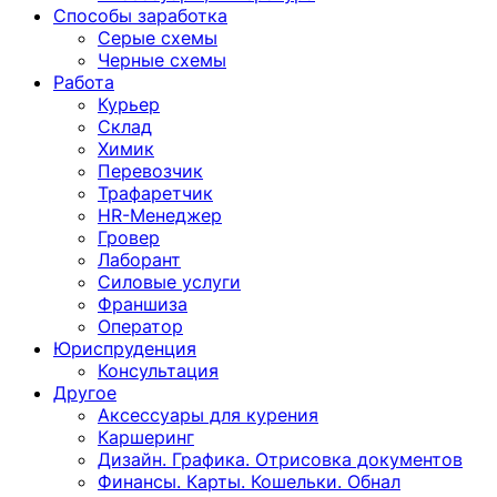
Способы заработка
Серые схемы
Черные схемы
Работа
Курьер
Склад
Химик
Перевозчик
Трафаретчик
HR-Менеджер
Гровер
Лаборант
Силовые услуги
Франшиза
Оператор
Юриспруденция
Консультация
Другoе
Аксессуары для курения
Каршеринг
Дизайн. Графика. Отрисовка документов
Финансы. Карты. Кошельки. Обнал