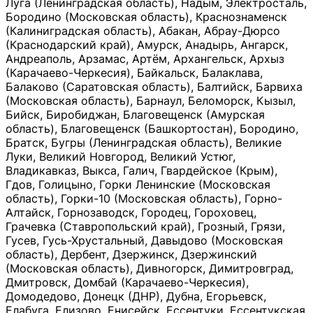
Луга (Ленинградская область), Надым, Электросталь,
Бородино (Московская область), Краснознаменск
(Калиниградская область), Абакан, Абрау-Дюрсо
(Краснодарский край), Амурск, Анадырь, Ангарск,
Андреаполь, Арзамас, Артём, Архангельск, Архыз
(Карачаево-Черкесия), Байкальск, Балаклава,
Балаково (Саратовская область), Балтийск, Барвиха
(Московская область), Барнаул, Беломорск, Кызыл,
Бийск, Биробиджан, Благовещенск (Амурская
область), Благовещенск (Башкортостан), Бородино,
Братск, Бугры (Ленинградская область), Великие
Луки, Великий Новгород, Великий Устюг,
Владикавказ, Выкса, Галич, Гвардейское (Крым),
Гдов, Голицыно, Горки Ленинские (Московская
область), Горки-10 (Московская область), Горно-
Алтайск, Горнозаводск, Городец, Гороховец,
Грачевка (Ставропольский край), Грозный, Грязи,
Гусев, Гусь-Хрустальный, Давыдово (Московская
область), Дербент, Дзержинск, Дзержинский
(Московская область), Дивногорск, Димитровград,
Дмитровск, Домбай (Карачаево-Черкесия),
Домодедово, Донецк (ДНР), Дубна, Егорьевск,
Елабуга, Елизово, Енисейск, Ессентуки, Ессентукская