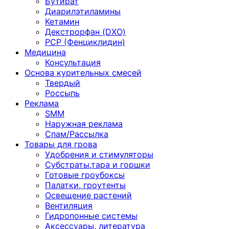
Бутират
Диарилэтиламины
Кетамин
Декстрорфан (DXO)
PCP (Фенциклидин)
Медицина
Консультация
Основа курительных смесей
Твердый
Россыпь
Реклама
SMM
Наружная реклама
Спам/Рассылка
Товары для грова
Удобрения и стимуляторы
Субстраты,тара и горшки
Готовые гроубоксы
Палатки, гроутенты
Освещение растений
Вентиляция
Гидропонные системы
Аксессуары, литература