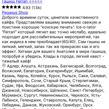
Гашиш Ferrari ⭐⭐⭐⭐⭐
4.93
(1.5k)
Pegasus Shop
Доброго времени суток, ценители качественного
кайфа. Представляем вашему вниманию свежую и
поистине хорошую "конскую печать". Ice-o-lator
"Ferrari" который лягнет вас точно неслабо, идеально
подходит для расслабительных мероприятий, так
как индика в нем преобладает(60/40). Сам гашиш не
липкий, мягкий, запах так же прекрасен как и его
эффект. Хитман для вашего Анатолия в мире гашиша,
попробуй и убедись. Клады в городе, легкий квест -
тяжелый кайф!
Адлер, Алушта, Астрахань, Бахчисарай, Волгоград, Волжский, Евпатория, Екатеринбург, Ишимбай, Казань, Керчь, Копейск, Курск, Рыльск, Саки, Салават, Симферополь, Сочи, Старый Крым, Стерлитамак, Судак, Уфа, Феодосия, Хабаровск, Челябинск, Ялта, Джанкой, Новосибирск, Щёлкино, Санкт-Петербург, Мурманск, Сургут, Невинномысск, Черкесск, Усть-Лабинск, Геленджик, Ставрополь, Калуга, Елец, Лебедянь, Данков, Жуковский, Оренбург, Орск (Оренбургская область), Магнитогорск, Пермь, Зеленоград, Солнечногорск, Нижний Новгород, Лысково, Заволжье, Кстово, Балахна (Нижегородская область), Богородск, Бор (Нижегородская область), Саратов, Энгельс, Ижевск, Тюмень, Ростов-на-Дону, Шахты, Новочеркасск, Батайск, Аксай, Люберцы, Истра, Москва, Армавир, Краснодар, Магадан, Самара, Анапа, Славянск-на-Кубани, Чаплыгин, Липецк, Нижний Тагил, Орехово-Зуево, Усть-Джегута, Лянтор, Нефтеюганск, Пыть-Ях, Урень, Ветлуга, Шахунья, Новороссийск, Крымск, Тимашёвск, Тольятти, Воткинск, Звенигород, Руза, Можайск, Белгород, Воронеж, Соликамск, Нытва, Лысьва (Пермский край), Чусовой, Кунгур, Краснокамск, Миасс, Губаха, Тула, Новомосковск, Донской, Омск, Льгов, Мытищи, Королёв, Ивантеевка, Балашиха, Семилуки, Кудымкар, Старый Оскол, Оса (Пермский край), Одинцово (Московская область), Ханты-Мансийск, Лабинск, Темрюк, Курганинск, Белореченск (Краснодарский край), Алупкa, Губкин, Рязань, Калининград, Усть-Илимск, Фрязино, Минеральные Воды, Пятигорск, Кострома, Ярославль, Коркино, Верхняя Пышма, Подольск, Красноярск, Смоленск, Долгопрудный, Чебоксары, Калачинск, Канск, Киров (Кировская область), Вологда, Рославль, Владивосток, Обнинск, Балабаново (Калужская область), Малоярославец, Брянск, Видное, Ярцево, Вязьма, Гагарин, Приволжск, Фурманов, Чайковский, Кинешма, Горячий Ключ, Улан-Удэ, Туймазы, Дюртюли, Альметьевск, Нефтекамск, Хадыженск, Апшеронск, Майкоп, Уссурийск, Ульяновск, Гатчина, Луга (Ленинградская область), Надым, Ногинск, Электросталь, Железнодорожный (Московская область), Бутурлиновка, Кириллов, Краснознаменск (Калиниградская область), Мышкин, Томмот, Холм, Абакан, Абдулино, Агидель, Агрыз, Адыгейск, Азнакаево, Алатырь, Алдан, Алейск, Александров, Александровск, Алексеевка (Белгородская обл.), Алексин, Амурск, Анадырь, Ангарск, Андреаполь, Анжеро-Судженск, Анива, Апатиты, Арамиль, Ардон, Арзамас, Аркадак, Арсеньев, Артём, Артёмовский, Архангельск, Асбест, Асино, Аткарск, Ахтубинск, Аша, Бабаево (Вологодская область), Бавлы (Республика Татарстан), Байкальск, Бакал, Баксан, Балаклава, Балаково (Саратовская область), Балашов (Саратовская область), Балтийск, Барабинск, Барнаул, Барыш (Ульяновская область), Бежецк, Белая Калитва (Ростовская область), Белебей, Белогорск (Крым), Белозерск, Белокуриха, Беломорск, Белоозёрский (Московская область), Белорецк (Республика Башкортостан), Кызыл, Белоярский (Ханты-Мансийский АО), Бердск, Березники (Пермский край), Берёзовский (Кемеровская область), Берёзовский (Свердловская область), Беслан, Бийск, Бикин, Билибино, Биробиджан, Благовещенск (Амурская область), Благовещенск (Башкортостан), Бобров, Богородицк, Боготол, Богучар, Бокситогорск (Ленинградская область), Бологое (Тверская область), Болхов, Большой Камень (Приморский край), Борисоглебск (Воронежская область), Боровичи (Новгородская область), Боровск, Бородино, Братск, Бронницы (Московская область), Бугульма (Республика Татарстан), Бугуруслан (Оренбургская область), Буинск, Буй, Буйнакск, Валдай, Валуйки, Велиж, Великие Луки, Великий Новгород, Великий Устюг, Вельск, Венёв, Верещагино, Верхнеуральск, Верхний Уфалей, Верхняя Салда, Верхняя Тура, Весьегонск, Вилючинск, Вихоревка, Вичуга, Владикавказ, Волгодонск, Волгореченск, Володарск, Волосово, Волчанск, Вольск, Воркута, Ворсма, Всеволожск (Ленинградская область), Вуктыл, Выкса, Высоковск, Высоцк, Вытегра, Вышний Волочёк, Вяземский, Вязники, Вятские Поляны, Нея, Шилка, Гаврилов Посад, Гаврилов-Ям, Гай, Галич, Гдов, Голицыно, Горно-Алтайск, Горнозаводск, Горняк, Городец, Гороховец, Гремячинск, Грозный, Грязи, Грязовец, Губкинский, Гуково, Гулькевичи, Гурьевск (Калининградская область), Гурьевск (Кемеровская область), Гусев, Гусь-Хрустальный, Давлеканово, Далматово, Дальнегорск, Дегтярск, Дедовск, Демидов, Дербент, Десногорск, Дзержинск, Дзержинский (Московская область), Дивногорск, Димитровград, Дмитровск, Дно, Добрянка, Долинск, Домодедово, Донецк (ДНР), Дорогобуж, Дрезна, Дубна, Дудинка, Духовщина, Дятьково, Егорьевск, Елабуга, Елизово, Ельня (Будет изменено название), Емва, Енисейск, Ермолино, Ершов, Ессентуки, Ефремов, Железноводск, Железногорск (Красноярский край), Железногорск (Курская область), Железногорск-Илимский, Жигулёвск, Жиздра, Жирновск, Жуков, Жуковка, Заводоуковск, Заволжск, Задонск, Заинск, Заозёрный, Заозёрск, Западная Двина, Заполярный, Зарайск, Заречный (Пензенская область), Заречный (Свердловская область), Заринск, Звенигово, Зверево, Зеленогорск ( Ленинградская обл. ), Зеленоградск, Зеленодольск, Зеленокумск, Зерноград, Зима, Змеиногорск, Зубцов, Ивангород, Иваново, Ивдель, Избербаш, Изобильный, Иланский, Инза, Инкерман, Инта, Ипатово, Искитим, Йошкар-Ола, Кадников, Калач, Калач-на-Дону, Калининск, Калтан, Калязин, Камбарка, Каменка (Пензенская область), Каменногорск (Ленинградская область), Каменск-Уральский, Каменск-Шахтинский, Камень-на-Оби, Камешково, Камышин, Канаш, Кандалакша, Карабаново, Карабаш, Карачаевск, Каргат, Каргополь, Карпинск, Карталы, Касимов, Касли, Каспийск, Катав-Ивановск, Катайск, Качканар, Кашин, Кашира, Кемерово, Кемь, Кизел, Кизилюрт, Кизляр, Кимовск, Кимры, Кингисепп, Кинель, Киреевск, Киренск, Киржач, Кириши, Кирово-Чепецк, Кировск (Ленинградская область), Кировск (Мурманская область), Кирсанов, Киселёвск, Кисловодск, Климовск, Клинцы, Княгинино, Ковдор, Ковров, Когалым, Козельск, Козьмодемьянск, Кола, Кологрив, Колпашево, Колпино, Кольчугино, Комсомольск, Комсомольск-на-Амуре, Конаково, Кондопога, Кондрово, Константиновск, Кораблино, Кореновск, Корсаков, Коряжма, Костерёво, Костомукша, Котельники, Котельниково, Котельнич, Котлас, Котовск, Кохма, Красноармейск (Московская область), Краснозаводск, Краснознаменск (Московская область), Краснокаменск, Краснослободск (Волгоградская область), Краснотурьинск, Красноуральск, Красный Сулин, Кремёнки, Кропоткин, Кубинка, Кувшиново (Тверская область), Кудрово, Кулебаки, Кумертау, Курлово, Куровское, Куртамыш, Курчатов, Куса, Кушва, Кыштым, Лабытнанги, Лагань, Лаишево (Республика Татарстан), Лакинск, Лангепас, Лахденпохья, Ленинск-Кузнецкий, Ленск (Республика Саха), Лермонтов (Ставропольский край), Лесозаводск (Приморский край), Лесосибирск, Ливны (Орловская область), Ликино-Дулёво, Липки (Тульская область), Лиски (Воронежская область), Лихославль, Лодейное Поле, Ломоносов (Санкт-Петербург), Лосино-Петровский, Лукоянов, Луховицы, Лыткарино, Любань (Ленинградская область), Любим, Людиново, Магас, Майский, Макаров, Малая Вишера, Малгобек, Мамадыш, Мамоново, Мантурово, Маркс, Махачкала, Мглин, Мегион, Медвежьегорск, Медногорск, Медынь, Меленки, Мелеуз, Менделеевск, Мещовск, Микунь, Миллерово, Минусинск, Миньяр, Мирный (Архангельская область), Мирный (Якутия), Михайловка (Город), Михайловск (Свердловская область), Михайловск (Ставропольский край), Могоча, Можга, Моздок, Мончегорск, Морозовск, Моршанск, Мосальск, Муравленко, Мурино, Муром, Мценск, Мыски, Набережные Челны, Навашино (Нижегородская область), Назарово (Красноярский край), Назрань, Нальчик, Наро-Фоминск, Нарткала, Нарьян-Мар, Находка, Невель (Псковская область), Невельск, Невьянск, Нелидово (Тверская область), Неман, Нерехта (Костромская область), Нерюнгри, Нестеров, Нефтегорск (Самарская область), Нефтекумск, Нижневартовск, Нижнекамск (Республика Татарстан), Нижнеудинск, Нижние Серги, Нижний Ломов, Нижняя Тура, Николаевск-на-Амуре, Никольск (Вологодская область), Никольск (Пензенская область), Новая Ладога, Новая Ляля, Новоалександровск, Новоалтайск, Нововоронеж, Новодвинск, Новозыбков, Новокубанск, Новокуйбышевск, Новомичуринск, Новопавловск, Новоржев, Новосокольники, Новотроицк, Новоульяновск, Новоуральск, Новохопёрск, Новочебоксарск, Новошахтинск, Новый Оскол, Новый Уренгой, Норильск, Нурлат, Нягань, Нязепетровск, Няндома, Облучье, Обоянь, Озёрск (Калининградская область), Озёрск (Челябинская область), Озёры, Октябрьск (Самарская область), Октябрьский (Башкортостан), Окуловка (Новгородская область), Оленегорск, Олонец, Онега, Опочка, Осинники, Осташков, Остров, Острогожск, Отрадный, Оха, Павлово, Павловск (Воронежская область), Павловск (Санкт-Петербург), Павловский Посад, Партизанск, Певек, Пенза, Первоуральск, Перевоз, Пересвет, Переславль-Залесский, Пестово (Новгородская область), Петрозаводск, Петропавловск-Камчатский, Печоры, Пикалёво, Пионерский, Питкяранта, Плавск, Плёс, Подпорожье, Покачи, Покров, Покровск, Полесск, Полысаево, Полярные Зори, Полярный, Поронайск, Порхов, Похвистнево, Почеп, Починок, Пошехонье, Правдинск, Приморск (Калининградская область), Приморско-Ахтарск, Приозерск, Прокопьевск, Протвино, Прохладный, Пугачёв, Пудож, Пустошка, Пушкино, Пущино, Пыталово, Радужный (Владимирская область), Радужный (Ханты-Мансийский АО), Райчихинск, Раменское, Рассказово, Ревда, Реж, Реутов, Родники, Россошь, Ростов (Ярославская обл.), Рошаль, Ртищево, Рубцовск, Рузаевка, Рыбинск, Рыбное, Ряжск, Салехард, Сальск, Саранск, Сарапул, Саров, Сасово, Сатка, Сафоново, Саяногорск, Саянск, Светлогорск, Светлоград, Светлый, Светогорск (Ленинградская область), Свободный, Себеж, Северобайкальск, Северодвинск, Североуральск, Сегежа, Семикаракорск, Сенгилей, Серафимович, Сергач, Сергиев Посад, Сердобск, Сертолово (Ленинградская область), Сестрорецк (Ленинградская область), Сибай, Скопин, Славгород, Сланцы, Слободской, Слюдянка, Собинка, Советск (Кировская область), Советск (Калининградская область), Советск (Тульская область), Советская Гавань, Советский (Ханты-Мансийский АО), Сокол (Вологодская область), Солигалич, Соль-Илецк, Сольцы, Сортавала, Сосенский, Сосновоборск, Сосновый Бор (Ленинградская область), Сосногорск, Спас-Клепики, Спасск-Рязанский, С