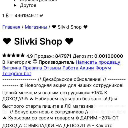
Другoе
1 ₿ = 4961949.11 ₽
Главная
/
Магазины
/
❤️ Slivki Shop ❤️
❤️ Slivki Shop ❤️
4.9
Продаж:
847971
Депозит:
0.00100000
₿
Категория:
Производитель
Написать продавцу
Витрина
Правила
Отзывы
Работа
Акции
Форум
Telegram bot
----------------- // Декабрьское обновление! // ---------
-------- ❄️ Новогодняя акция для наших сотрудников!
Целый месяц мы платим сотрудникам +15% К
ДОХОДУ! ❄️ 🔥 Набираем курьеров без залога! Для
быстрого старта пишите в ЛС магазина! --------------
--- // Бонус для новых сотрудников // -----------------
🔥 Курьерам со своим товаром ❄️ ДАРИМ +20% ОТ
ДОХОДА С ВЫКЛАДКИ НА ДЕПОЗИТ ❄️ - Как это