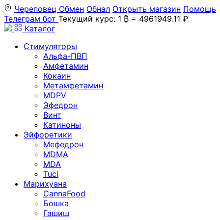
Череповец
Обмен
Обнал
Открыть магазин
Помощь
Телеграм бот
Текущий курс: 1 ₿ = 4961949.11 ₽
Каталог
Стимуляторы
Альфа-ПВП
Амфетамин
Кокаин
Метамфетамин
MDPV
Эфедрон
Винт
Катиноны
Эйфоретики
Мефедрон
MDMA
MDA
Tuci
Марихуана
CannaFood
Бошка
Гашиш