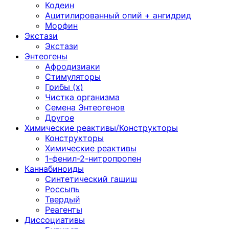
Кодеин
Ацитилированный опий + ангидрид
Морфин
Экстази
Экстази
Энтеогены
Афродизиаки
Стимуляторы
Грибы (х)
Чистка организма
Семена Энтеогенов
Другое
Химические реактивы/Конструкторы
Конструкторы
Химические реактивы
1-фенил-2-нитропропен
Каннабиноиды
Синтетический гашиш
Россыпь
Твердый
Реагенты
Диссоциативы