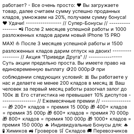
работает? - Все очень просто: ❤️ Вы загружаете
товар, далее считаем сумму успешно проданных
кладов, умножаем на 20%, получаем сумму бонуса!
❤️ Удачи! ----------------- // Супер-Бонусы // ----------
------- 📲 После 2 месяцев успешной работы и 1000
разложенных кладов дарим новый IPhone 15 PRO
MAX! ⛵️ После 3 месяцев успешной работы и 1500
разложенных кладов дарим отпуск на двоих! ---------
-------- // Акция "Приведи Друга" // ----------------
Суть акции предельно проста. Вы имеете право на
единовременную выплату 🪙20 000р🪙 при
соблюдении следующих условий: 🎀 Вы работаете у
нас и делаете не менее 200 кладов в месяц 🎀 Ваш
человек за первый месяц работы разогнал залог до
100к 🎀 Его статистика не превышает 10% диспутов -
---------------- // Ежемесячные премии // --------------
-- 🎁 200+ кладов = премия 15 000р 🎁 400+ кладов
= премия 35 000р 🎁 600+ кладов = премия 70 000р
🎁 800+ кладов = премия 100 000р 🎁 1000+ кладов =
премия 150 000р 🔥 Индивидуальные Бонусы для: 🔥
🧪 Химиков 🚜 Гроверов 🛒 Складов 🚚 Перевозчиков