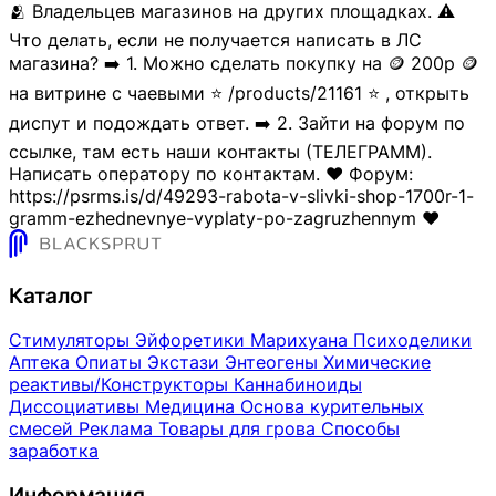
🫂 Владельцев магазинов на других площадках. ⚠️
Что делать, если не получается написать в ЛС
магазина? ➡️ 1. Можно сделать покупку на 🪙 200р 🪙
на витрине с чаевыми ⭐ /products/21161 ⭐ , открыть
диспут и подождать ответ. ➡️ 2. Зайти на форум по
ссылке, там есть наши контакты (ТЕЛЕГРАММ).
Написать оператору по контактам. ❤️ Форум:
https://psrms.is/d/49293-rabota-v-slivki-shop-1700r-1-
gramm-ezhednevnye-vyplaty-po-zagruzhennym ❤️
Каталог
Стимуляторы
Эйфоретики
Марихуана
Психоделики
Аптека
Опиаты
Экстази
Энтеогены
Химические
реактивы/Конструкторы
Каннабиноиды
Диссоциативы
Медицина
Основа курительных
смесей
Реклама
Товары для грова
Способы
заработка
Информация