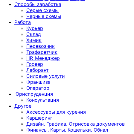
Способы заработка
Серые схемы
Черные схемы
Работа
Курьер
Склад
Химик
Перевозчик
Трафаретчик
HR-Менеджер
Гровер
Лаборант
Силовые услуги
Франшиза
Оператор
Юриспруденция
Консультация
Другoе
Аксессуары для курения
Каршеринг
Дизайн. Графика. Отрисовка документов
Финансы. Карты. Кошельки. Обнал