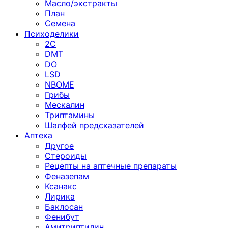
Масло/экстракты
План
Семена
Психоделики
2C
DMT
DO
LSD
NBOME
Грибы
Мескалин
Триптамины
Шалфей предсказателей
Аптека
Другое
Стероиды
Рецепты на аптечные препараты
Феназепам
Ксанакс
Лирика
Баклосан
Фенибут
Амитриптилин