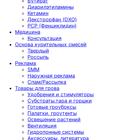
Бутират
Диарилэтиламины
Кетамин
Декстрорфан (DXO)
PCP (Фенциклидин)
Медицина
Консультация
Основа курительных смесей
Твердый
Россыпь
Реклама
SMM
Наружная реклама
Спам/Рассылка
Товары для грова
Удобрения и стимуляторы
Субстраты,тара и горшки
Готовые гроубоксы
Палатки, гроутенты
Освещение растений
Вентиляция
Гидропонные системы
Аксессуары, литература