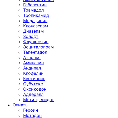
Габапентин
Трамадол
Тропикамид
Модафинил
Клоназепам
Диазепам
Золофт
Флуоксетин
Эсциталопрам
Тапентадол
Атаракс
Аминазин
Андипал
Клофелин
Кветиапин
Субутекс
Оксикодон
Аддералл
Метилфенидат
Опиаты
Героин
Метадон