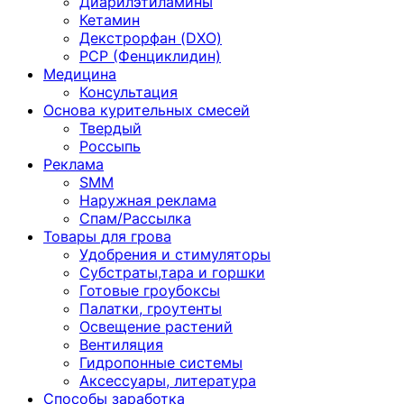
Диарилэтиламины
Кетамин
Декстрорфан (DXO)
PCP (Фенциклидин)
Медицина
Консультация
Основа курительных смесей
Твердый
Россыпь
Реклама
SMM
Наружная реклама
Спам/Рассылка
Товары для грова
Удобрения и стимуляторы
Субстраты,тара и горшки
Готовые гроубоксы
Палатки, гроутенты
Освещение растений
Вентиляция
Гидропонные системы
Аксессуары, литература
Способы заработка