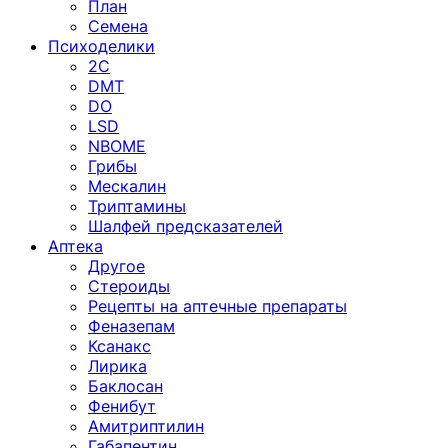
План
Семена
Психоделики
2C
DMT
DO
LSD
NBOME
Грибы
Мескалин
Триптамины
Шалфей предсказателей
Аптека
Другое
Стероиды
Рецепты на аптечные препараты
Феназепам
Ксанакс
Лирика
Баклосан
Фенибут
Амитриптилин
Габапентин