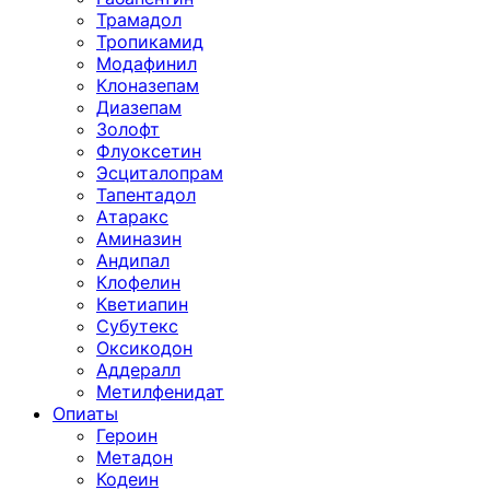
Трамадол
Тропикамид
Модафинил
Клоназепам
Диазепам
Золофт
Флуоксетин
Эсциталопрам
Тапентадол
Атаракс
Аминазин
Андипал
Клофелин
Кветиапин
Субутекс
Оксикодон
Аддералл
Метилфенидат
Опиаты
Героин
Метадон
Кодеин