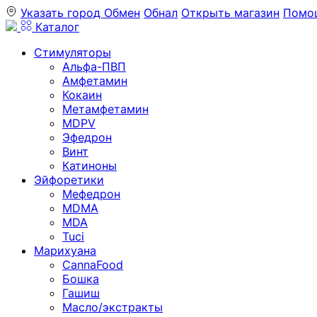
Указать город
Обмен
Обнал
Открыть магазин
Помо
Каталог
Стимуляторы
Альфа-ПВП
Амфетамин
Кокаин
Метамфетамин
MDPV
Эфедрон
Винт
Катиноны
Эйфоретики
Мефедрон
MDMA
MDA
Tuci
Марихуана
CannaFood
Бошка
Гашиш
Масло/экстракты