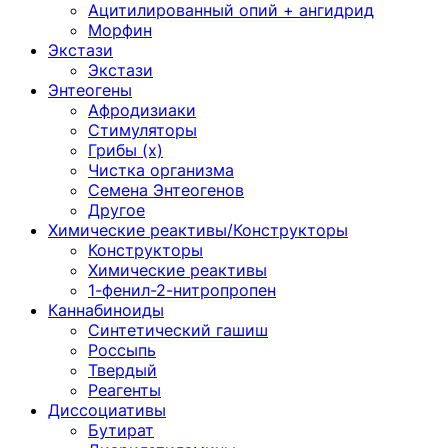
Ацитилированный опий + ангидрид
Морфин
Экстази
Экстази
Энтеогены
Афродизиаки
Стимуляторы
Грибы (х)
Чистка организма
Семена Энтеогенов
Другое
Химические реактивы/Конструкторы
Конструкторы
Химические реактивы
1-фенил-2-нитропропен
Каннабиноиды
Синтетический гашиш
Россыпь
Твердый
Реагенты
Диссоциативы
Бутират