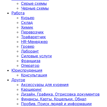
Серые схемы
Черные схемы
Работа
Курьер
Склад
Химик
Перевозчик
Трафаретчик
HR-Менеджер
Гровер
Лаборант
Силовые услуги
Франшиза
Оператор
Юриспруденция
Консультация
Другoе
Аксессуары для курения
Каршеринг
Дизайн. Графика. Отрисовка документов
Финансы. Карты. Кошельки. Обнал
Пробив. Поиск людей и информации