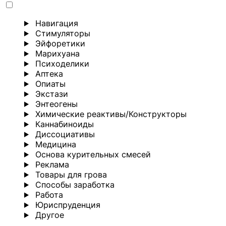
Навигация
Стимуляторы
Эйфоретики
Марихуана
Психоделики
Аптека
Опиаты
Экстази
Энтеогены
Химические реактивы/Конструкторы
Каннабиноиды
Диссоциативы
Медицина
Основа курительных смесей
Реклама
Товары для грова
Способы заработка
Работа
Юриспруденция
Другoе