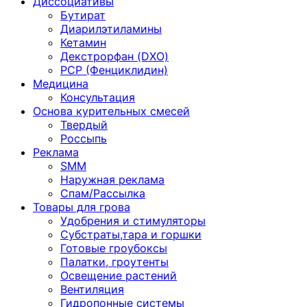
Диссоциативы
Бутират
Диарилэтиламины
Кетамин
Декстрорфан (DXO)
PCP (Фенциклидин)
Медицина
Консультация
Основа курительных смесей
Твердый
Россыпь
Реклама
SMM
Наружная реклама
Спам/Рассылка
Товары для грова
Удобрения и стимуляторы
Субстраты,тара и горшки
Готовые гроубоксы
Палатки, гроутенты
Освещение растений
Вентиляция
Гидропонные системы