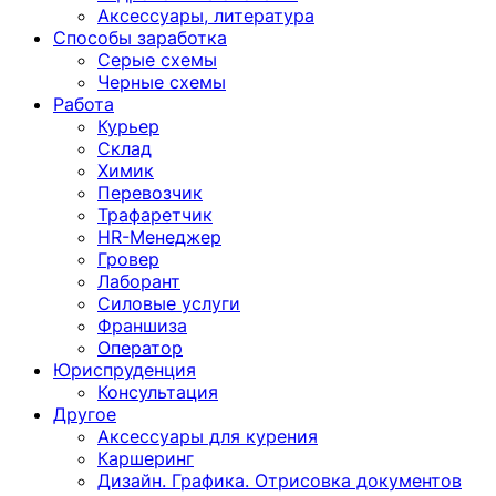
Аксессуары, литература
Способы заработка
Серые схемы
Черные схемы
Работа
Курьер
Склад
Химик
Перевозчик
Трафаретчик
HR-Менеджер
Гровер
Лаборант
Силовые услуги
Франшиза
Оператор
Юриспруденция
Консультация
Другoе
Аксессуары для курения
Каршеринг
Дизайн. Графика. Отрисовка документов