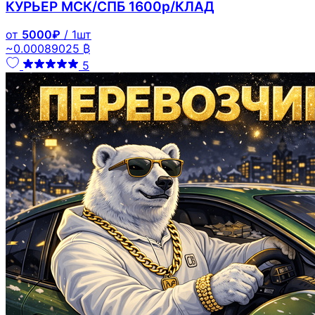
КУРЬЕР МСК/СПБ 1600р/КЛАД
от
5000₽
/ 1шт
~0.00089025 ₿
5