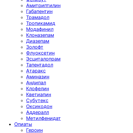
Амитриптилин
Габапентин
Трамадол
Тропикамид
Модафинил
Клоназепам
Диазепам
Золофт
Флуоксетин
Эсциталопрам
Тапентадол
Атаракс
Аминазин
Андипал
Клофелин
Кветиапин
Субутекс
Оксикодон
Аддералл
Метилфенидат
Опиаты
Героин