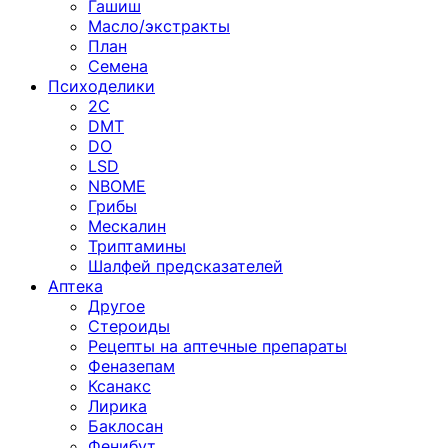
Гашиш
Масло/экстракты
План
Семена
Психоделики
2C
DMT
DO
LSD
NBOME
Грибы
Мескалин
Триптамины
Шалфей предсказателей
Аптека
Другое
Стероиды
Рецепты на аптечные препараты
Феназепам
Ксанакс
Лирика
Баклосан
Фенибут