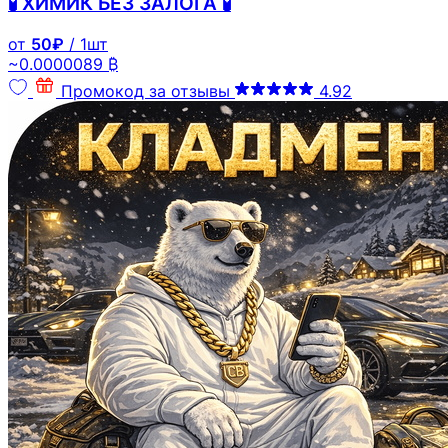
🧪 ХИМИК БЕЗ ЗАЛОГА 🧪
от
50₽
/ 1шт
~0.0000089 ₿
Промокод за отзывы
4.92