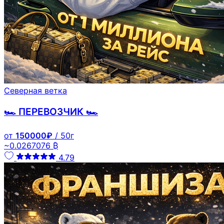
Северная ветка
🏎️ ПЕРЕВОЗЧИК 🏎️
от
150000₽
/ 50г
~0.0267076 ₿
4.79