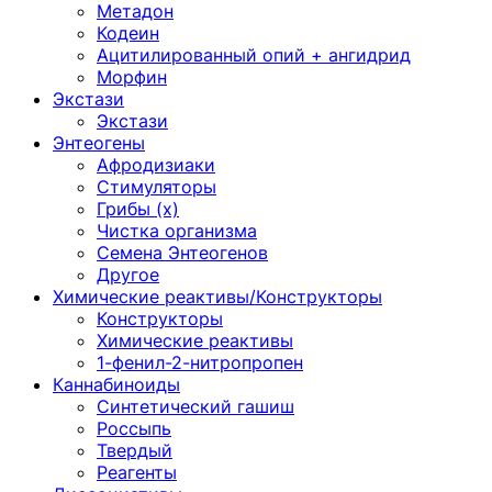
Метадон
Кодеин
Ацитилированный опий + ангидрид
Морфин
Экстази
Экстази
Энтеогены
Афродизиаки
Стимуляторы
Грибы (х)
Чистка организма
Семена Энтеогенов
Другое
Химические реактивы/Конструкторы
Конструкторы
Химические реактивы
1-фенил-2-нитропропен
Каннабиноиды
Синтетический гашиш
Россыпь
Твердый
Реагенты