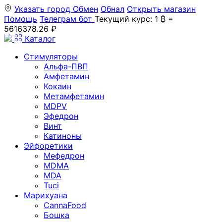
Указать город
Обмен
Обнал
Открыть магазин
Помощь
Телеграм бот
Текущий курс: 1 ₿ =
5616378.26 ₽
Каталог
Стимуляторы
Альфа-ПВП
Амфетамин
Кокаин
Метамфетамин
MDPV
Эфедрон
Винт
Катиноны
Эйфоретики
Мефедрон
MDMA
MDA
Tuci
Марихуана
CannaFood
Бошка