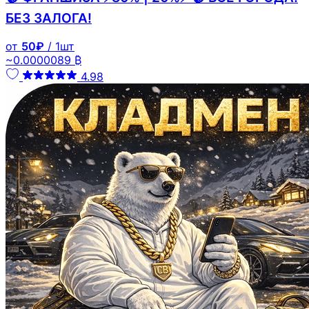
БЕЗ ЗАЛОГА!
от
50₽
/ 1шт
~0.0000089 ₿
4.98