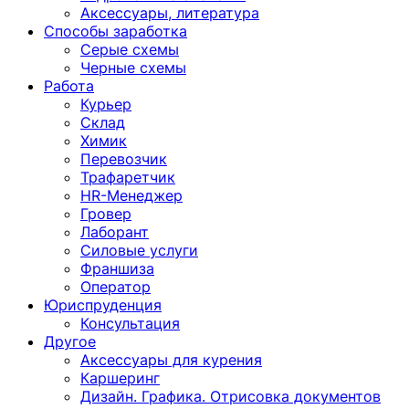
Аксессуары, литература
Способы заработка
Серые схемы
Черные схемы
Работа
Курьер
Склад
Химик
Перевозчик
Трафаретчик
HR-Менеджер
Гровер
Лаборант
Силовые услуги
Франшиза
Оператор
Юриспруденция
Консультация
Другoе
Аксессуары для курения
Каршеринг
Дизайн. Графика. Отрисовка документов