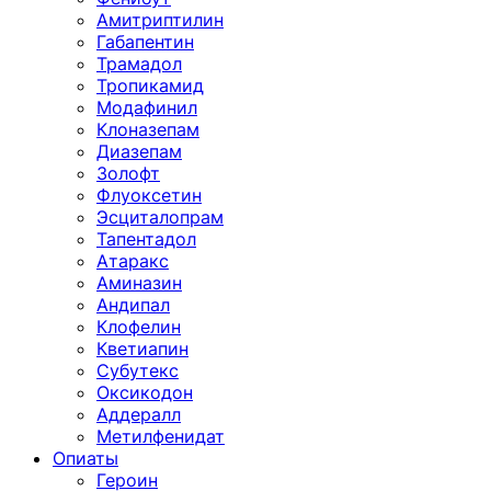
Амитриптилин
Габапентин
Трамадол
Тропикамид
Модафинил
Клоназепам
Диазепам
Золофт
Флуоксетин
Эсциталопрам
Тапентадол
Атаракс
Аминазин
Андипал
Клофелин
Кветиапин
Субутекс
Оксикодон
Аддералл
Метилфенидат
Опиаты
Героин