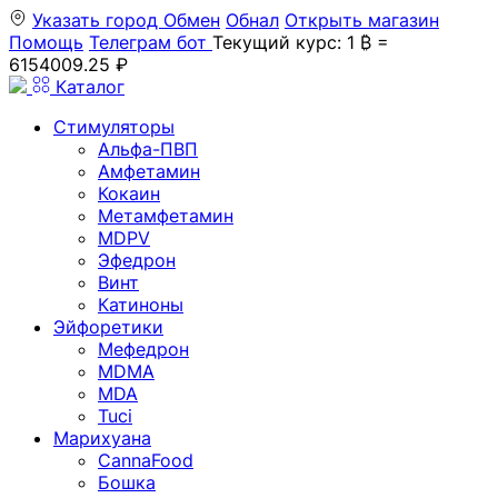
Указать город
Обмен
Обнал
Открыть магазин
Помощь
Телеграм бот
Текущий курс: 1 ₿ =
6154009.25 ₽
Каталог
Стимуляторы
Альфа-ПВП
Амфетамин
Кокаин
Метамфетамин
MDPV
Эфедрон
Винт
Катиноны
Эйфоретики
Мефедрон
MDMA
MDA
Tuci
Марихуана
CannaFood
Бошка