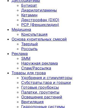
Диссоциативы
Бутират
Диарилэтиламины
Кетамин
Декстрорфан (DXO)
PCP (Фенциклидин)
Медицина
Консультация
Основа курительных смесей
Твердый
Россыпь
Реклама
SMM
Наружная реклама
Спам/Рассылка
Товары для грова
Удобрения и стимуляторы
Субстраты,тара и горшки
Готовые гроубоксы
Палатки, гроутенты
Освещение растений
Вентиляция
Гидропонные системы