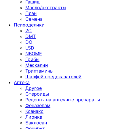
Гашиш
Масло/экстракты
План
Семена
Психоделики
2C
DMT
DO
LSD
NBOME
Грибы
Мескалин
Триптамины
Шалфей предсказателей
Аптека
Другое
Стероиды
Рецепты на аптечные препараты
Феназепам
Ксанакс
Лирика
Баклосан
Фенибут