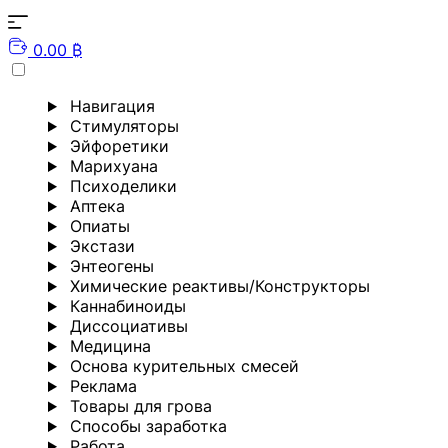
0.00 ₿
Навигация
Стимуляторы
Эйфоретики
Марихуана
Психоделики
Аптека
Опиаты
Экстази
Энтеогены
Химические реактивы/Конструкторы
Каннабиноиды
Диссоциативы
Медицина
Основа курительных смесей
Реклама
Товары для грова
Способы заработка
Работа