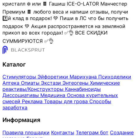
кристалл ❄️ или 🍫 Гашиш ICE-O-LATOR Манчестер
Премиум 🍫 любого веса и напиши отзывы, получи
7️⃣й клад в подарок! 💚 Пиши в ЛС что бы получить
подарок 💚 Акция распространяется на земляной
прикоп во всех городах! ✅👌 ВСЕ СКИДКИ
СУММИРУЮТСЯ ✅👌
Каталог
Стимуляторы
Эйфоретики
Марихуана
Психоделики
Аптека
Опиаты
Экстази
Энтеогены
Химические
реактивы/Конструкторы
Каннабиноиды
Диссоциативы
Медицина
Основа курительных
смесей
Реклама
Товары для грова
Способы
заработка
Информация
Правила площадки
Контакты
Телеграм бот
Создание