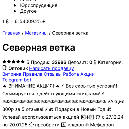
Юриспруденция
Другoе
1 ₿ = 6154009.25 ₽
Главная
/
Магазины
/
Северная ветка
Северная ветка
5
Продаж:
32986
Депозит:
0
₿
Категория:
Оптовик
Написать продавцу
Витрина
Правила
Отзывы
Работа
Акции
Telegram bot
🔥 ВНИМАНИЕ АКЦИЯ! 🔥 ⚡ Без скрытых условий!
Суммируется с действующими скидками! ⚡
❄️❄️❄️❄️❄️❄️❄️❄️❄️❄️❄️❄️❄️❄️❄️❄️❄️❄️❄️❄️❄️❄️❄️❄️❄️❄️❄️❄️❄️❄️ ⚡Акция
300р за 5 отзыва! ⚡ 🎁 Подарки в Новый Год 🎁
Успевай воспользоваться акцией 6️⃣➕1️⃣ 💥 с 27.12.24
по 20.01.25 💥 преобрети 6️⃣ кладов ❄️ Мефедрон