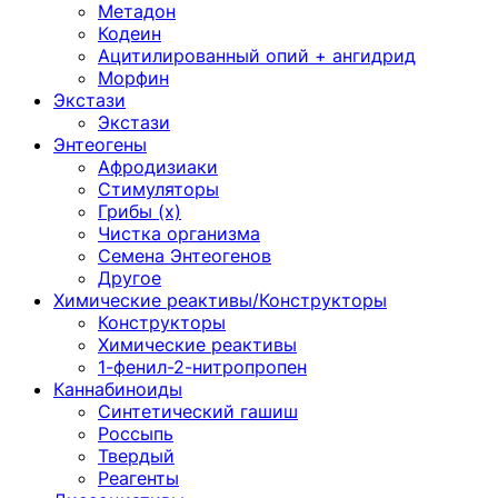
Метадон
Кодеин
Ацитилированный опий + ангидрид
Морфин
Экстази
Экстази
Энтеогены
Афродизиаки
Стимуляторы
Грибы (х)
Чистка организма
Семена Энтеогенов
Другое
Химические реактивы/Конструкторы
Конструкторы
Химические реактивы
1-фенил-2-нитропропен
Каннабиноиды
Синтетический гашиш
Россыпь
Твердый
Реагенты