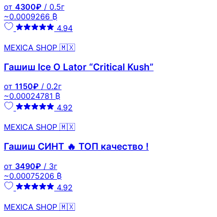
от
4300₽
/ 0.5г
~0.0009266 ₿
4.94
MEXICA SHOP 🇲🇽
Гашиш Ice O Lator “Critical Kush”
от
1150₽
/ 0.2г
~0.00024781 ₿
4.92
MEXICA SHOP 🇲🇽
Гашиш СИНТ 🔥 ТОП качество !
от
3490₽
/ 3г
~0.00075206 ₿
4.92
MEXICA SHOP 🇲🇽