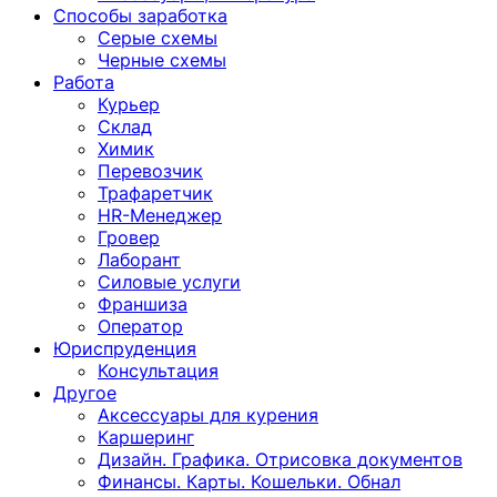
Способы заработка
Серые схемы
Черные схемы
Работа
Курьер
Склад
Химик
Перевозчик
Трафаретчик
HR-Менеджер
Гровер
Лаборант
Силовые услуги
Франшиза
Оператор
Юриспруденция
Консультация
Другoе
Аксессуары для курения
Каршеринг
Дизайн. Графика. Отрисовка документов
Финансы. Карты. Кошельки. Обнал