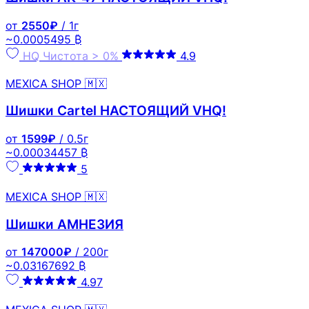
от
2550₽
/ 1г
~0.0005495 ₿
HQ
Чистота > 0%
4.9
MEXICA SHOP 🇲🇽
Шишки Cartel НАСТОЯЩИЙ VHQ!
от
1599₽
/ 0.5г
~0.00034457 ₿
5
MEXICA SHOP 🇲🇽
Шишки АМНЕЗИЯ
от
147000₽
/ 200г
~0.03167692 ₿
4.97