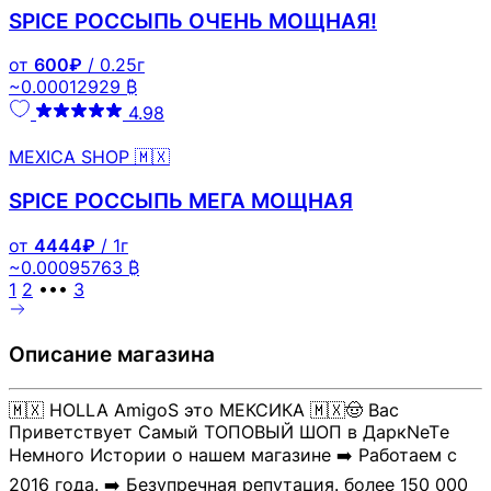
SPICE РОССЫПЬ ОЧЕНЬ МОЩНАЯ!
от
600₽
/ 0.25г
~0.00012929 ₿
4.98
MEXICA SHOP 🇲🇽
SPICE РОССЫПЬ МЕГА МОЩНАЯ
от
4444₽
/ 1г
~0.00095763 ₿
1
2
•••
3
Описание магазина
🇲🇽 HOLLA AmigoS это МЕКСИКА 🇲🇽🤠 Вас
Приветствует Самый ТОПОВЫЙ ШОП в ДаркNeTе
Немного Истории о нашем магазине ➡️ Работаем с
2016 года. ➡️ Безупречная репутация. более 150 000