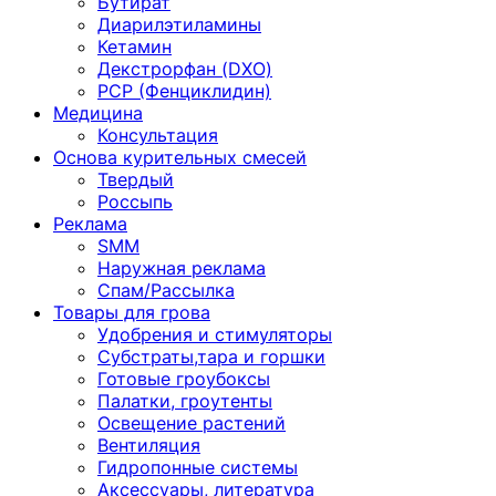
Бутират
Диарилэтиламины
Кетамин
Декстрорфан (DXO)
PCP (Фенциклидин)
Медицина
Консультация
Основа курительных смесей
Твердый
Россыпь
Реклама
SMM
Наружная реклама
Спам/Рассылка
Товары для грова
Удобрения и стимуляторы
Субстраты,тара и горшки
Готовые гроубоксы
Палатки, гроутенты
Освещение растений
Вентиляция
Гидропонные системы
Аксессуары, литература