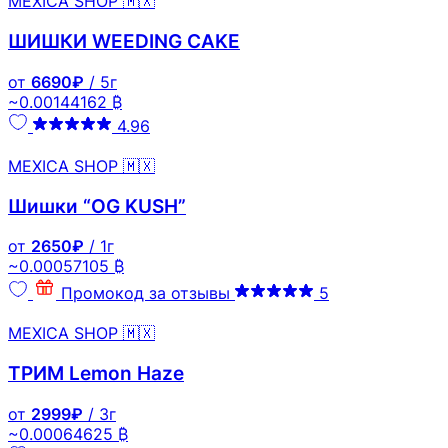
MEXICA SHOP 🇲🇽
ШИШКИ WEEDING CAKE
от
6690₽
/ 5г
~0.00144162 ₿
4.96
MEXICA SHOP 🇲🇽
Шишки “OG KUSH”
от
2650₽
/ 1г
~0.00057105 ₿
Промокод за отзывы
5
MEXICA SHOP 🇲🇽
ТРИМ Lemon Haze
от
2999₽
/ 3г
~0.00064625 ₿