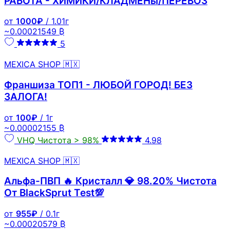
РАБОТА - ХИМИКИ/КЛАДМЕНы/ПЕРЕВОЗ
от
1000₽
/ 1.01г
~0.00021549 ₿
5
MEXICA SHOP 🇲🇽
Франшиза ТОП1 - ЛЮБОЙ ГОРОД! БЕЗ
ЗАЛОГА!
от
100₽
/ 1г
~0.00002155 ₿
VHQ
Чистота > 98%
4.98
MEXICA SHOP 🇲🇽
Альфа-ПВП 🔥 Кристалл 💎 98.20% Чистота
От BlackSprut Test💯
от
955₽
/ 0.1г
~0.00020579 ₿