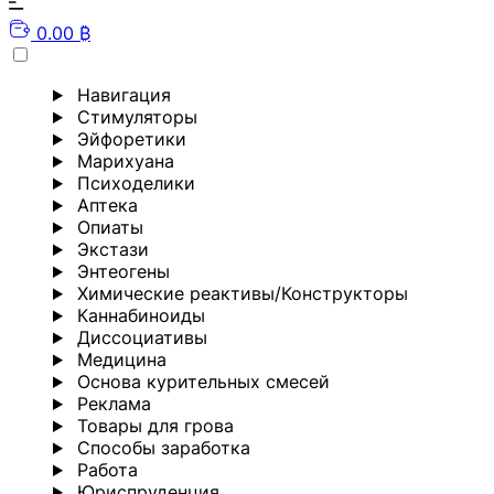
0.00 ₿
Навигация
Стимуляторы
Эйфоретики
Марихуана
Психоделики
Аптека
Опиаты
Экстази
Энтеогены
Химические реактивы/Конструкторы
Каннабиноиды
Диссоциативы
Медицина
Основа курительных смесей
Реклама
Товары для грова
Способы заработка
Работа
Юриспруденция