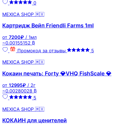
0
MEXICA SHOP 🇲🇽
Картридж Вейп Friendli Farms 1ml
от
7200₽
/ 1мл
~0.00155152 ₿
Промокод за отзывы
5
MEXICA SHOP 🇲🇽
Кокаин печать: Forty 💎VHQ FishScale 💎
от
12995₽
/ 2г
~0.00280028 ₿
5
MEXICA SHOP 🇲🇽
КОКАИН для ценителей