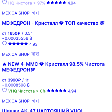
HQ
Чистота > 97%
4.94
MEXICA SHOP 🇲🇽
МЕФЕДРОН - Кристалл 💎 ТОП качество 💯
от
1650₽
/ 0.5г
~0.00035556 ₿
4.93
MEXICA SHOP 🇲🇽
🔥 NEW 4-MMC 💎 Кристалл 98.5% Чистота
МЕФЕДРОН💯
от
3990₽
/ 1г
~0.0008598 ₿
VHQ
Чистота > 0%
4.94
MEXICA SHOP 🇲🇽
Шишки АК-47 НАСТОЯЩИЙ VHQ!