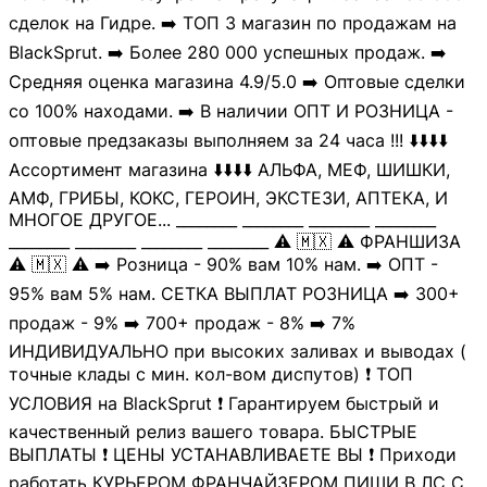
сделок на Гидре. ➡️ ТОП 3 магазин по продажам на
BlackSprut. ➡️ Более 280 000 успешных продаж. ➡️
Средняя оценка магазина 4.9/5.0 ➡️ Оптовые сделки
cо 100% находами. ➡️ В наличии ОПТ И РОЗНИЦА -
оптовые предзаказы выполняем за 24 часа !!! ⬇️⬇️⬇️⬇️
Ассортимент магазина ⬇️⬇️⬇️⬇️ АЛЬФА, МЕФ, ШИШКИ,
АМФ, ГРИБЫ, КОКС, ГЕРОИН, ЭКСТЕЗИ, АПТЕКА, И
МНОГОЕ ДРУГОЕ... ________ ________ ________ ________
________ ________ ________ ________ ⚠️ 🇲🇽 ⚠️ ФРАНШИЗА
⚠️ 🇲🇽 ⚠️ ➡️ Розница - 90% вам 10% нам. ➡️ ОПТ -
95% вам 5% нам. СЕТКА ВЫПЛАТ РОЗНИЦА ➡️ 300+
продаж - 9% ➡️ 700+ продаж - 8% ➡️ 7%
ИНДИВИДУАЛЬНО при высоких заливах и выводах (
точные клады с мин. кол-вом диспутов) ❗️ ТОП
УСЛОВИЯ на BlackSprut ❗️ Гарантируем быстрый и
качественный релиз вашего товара. БЫСТРЫЕ
ВЫПЛАТЫ ❗️ ЦЕНЫ УСТАНАВЛИВАЕТЕ ВЫ ❗️ Приходи
работать КУРЬЕРОМ ФРАНЧАЙЗЕРОМ ПИШИ В ЛС С