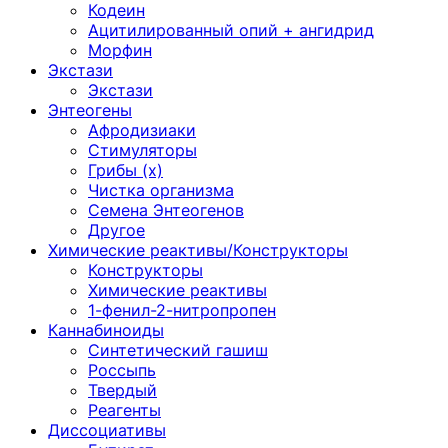
Кодеин
Ацитилированный опий + ангидрид
Морфин
Экстази
Экстази
Энтеогены
Афродизиаки
Стимуляторы
Грибы (х)
Чистка организма
Семена Энтеогенов
Другое
Химические реактивы/Конструкторы
Конструкторы
Химические реактивы
1-фенил-2-нитропропен
Каннабиноиды
Синтетический гашиш
Россыпь
Твердый
Реагенты
Диссоциативы