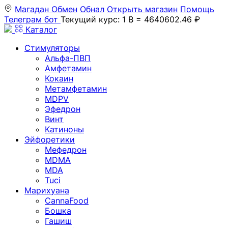
Магадан
Обмен
Обнал
Открыть магазин
Помощь
Телеграм бот
Текущий курс: 1 ₿ = 4640602.46 ₽
Каталог
Стимуляторы
Альфа-ПВП
Амфетамин
Кокаин
Метамфетамин
MDPV
Эфедрон
Винт
Катиноны
Эйфоретики
Мефедрон
MDMA
MDA
Tuci
Марихуана
CannaFood
Бошка
Гашиш