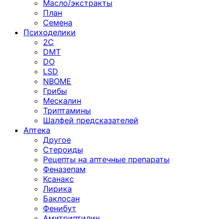
Масло/экстракты
План
Семена
Психоделики
2C
DMT
DO
LSD
NBOME
Грибы
Мескалин
Триптамины
Шалфей предсказателей
Аптека
Другое
Стероиды
Рецепты на аптечные препараты
Феназепам
Ксанакс
Лирика
Баклосан
Фенибут
Амитриптилин