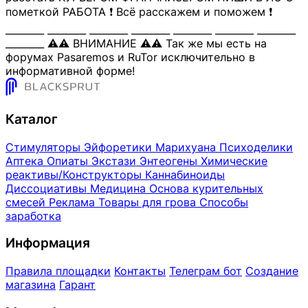
пометкой РАБОТА ❗️ Всё расскажем и поможем ❗️
________ ________ ________ ________ ________ ________ ________
________ ⚠️⚠️ ВНИМАНИЕ ⚠️⚠️ Так же мы есть на
форумах Pasaremos и RuTor исключительно в
информативной форме!
Каталог
Стимуляторы
Эйфоретики
Марихуана
Психоделики
Аптека
Опиаты
Экстази
Энтеогены
Химические
реактивы/Конструкторы
Каннабиноиды
Диссоциативы
Медицина
Основа курительных
смесей
Реклама
Товары для грова
Способы
заработка
Информация
Правила площадки
Контакты
Телеграм бот
Создание
магазина
Гарант