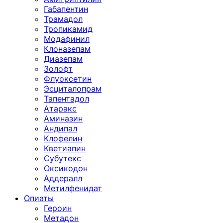
Габапентин
Трамадол
Тропикамид
Модафинил
Клоназепам
Диазепам
Золофт
Флуоксетин
Эсциталопрам
Тапентадол
Атаракс
Аминазин
Андипал
Клофелин
Кветиапин
Субутекс
Оксикодон
Аддералл
Метилфенидат
Опиаты
Героин
Метадон