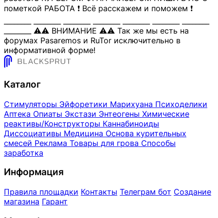
пометкой РАБОТА ❗️ Всё расскажем и поможем ❗️
________ ________ ________ ________ ________ ________ ________
________ ⚠️⚠️ ВНИМАНИЕ ⚠️⚠️ Так же мы есть на
форумах Pasaremos и RuTor исключительно в
информативной форме!
Каталог
Стимуляторы
Эйфоретики
Марихуана
Психоделики
Аптека
Опиаты
Экстази
Энтеогены
Химические
реактивы/Конструкторы
Каннабиноиды
Диссоциативы
Медицина
Основа курительных
смесей
Реклама
Товары для грова
Способы
заработка
Информация
Правила площадки
Контакты
Телеграм бот
Создание
магазина
Гарант