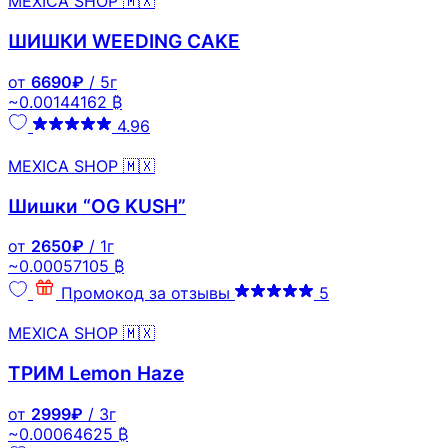
MEXICA SHOP 🇲🇽
ШИШКИ WEEDING CAKE
от
6690₽
/ 5г
~0.00144162 ₿
4.96
MEXICA SHOP 🇲🇽
Шишки “OG KUSH”
от
2650₽
/ 1г
~0.00057105 ₿
Промокод за отзывы
5
MEXICA SHOP 🇲🇽
ТРИМ Lemon Haze
от
2999₽
/ 3г
~0.00064625 ₿