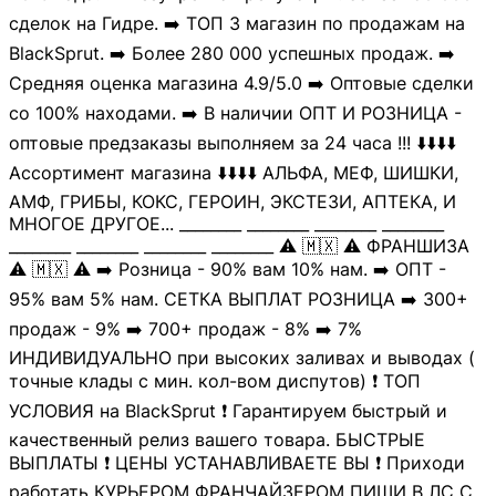
сделок на Гидре. ➡️ ТОП 3 магазин по продажам на
BlackSprut. ➡️ Более 280 000 успешных продаж. ➡️
Средняя оценка магазина 4.9/5.0 ➡️ Оптовые сделки
cо 100% находами. ➡️ В наличии ОПТ И РОЗНИЦА -
оптовые предзаказы выполняем за 24 часа !!! ⬇️⬇️⬇️⬇️
Ассортимент магазина ⬇️⬇️⬇️⬇️ АЛЬФА, МЕФ, ШИШКИ,
АМФ, ГРИБЫ, КОКС, ГЕРОИН, ЭКСТЕЗИ, АПТЕКА, И
МНОГОЕ ДРУГОЕ... ________ ________ ________ ________
________ ________ ________ ________ ⚠️ 🇲🇽 ⚠️ ФРАНШИЗА
⚠️ 🇲🇽 ⚠️ ➡️ Розница - 90% вам 10% нам. ➡️ ОПТ -
95% вам 5% нам. СЕТКА ВЫПЛАТ РОЗНИЦА ➡️ 300+
продаж - 9% ➡️ 700+ продаж - 8% ➡️ 7%
ИНДИВИДУАЛЬНО при высоких заливах и выводах (
точные клады с мин. кол-вом диспутов) ❗️ ТОП
УСЛОВИЯ на BlackSprut ❗️ Гарантируем быстрый и
качественный релиз вашего товара. БЫСТРЫЕ
ВЫПЛАТЫ ❗️ ЦЕНЫ УСТАНАВЛИВАЕТЕ ВЫ ❗️ Приходи
работать КУРЬЕРОМ ФРАНЧАЙЗЕРОМ ПИШИ В ЛС С