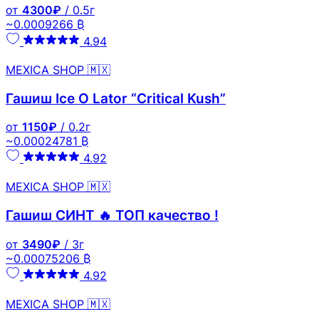
от
4300₽
/ 0.5г
~0.0009266 ₿
4.94
MEXICA SHOP 🇲🇽
Гашиш Ice O Lator “Critical Kush”
от
1150₽
/ 0.2г
~0.00024781 ₿
4.92
MEXICA SHOP 🇲🇽
Гашиш СИНТ 🔥 ТОП качество !
от
3490₽
/ 3г
~0.00075206 ₿
4.92
MEXICA SHOP 🇲🇽