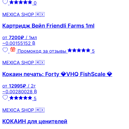
0
MEXICA SHOP 🇲🇽
Картридж Вейп Friendli Farms 1ml
от
7200₽
/ 1мл
~0.00155152 ₿
Промокод за отзывы
5
MEXICA SHOP 🇲🇽
Кокаин печать: Forty 💎VHQ FishScale 💎
от
12995₽
/ 2г
~0.00280028 ₿
5
MEXICA SHOP 🇲🇽
КОКАИН для ценителей