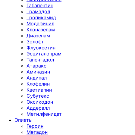
Габапентин
Трамадол
Тропикамид
Модафинил
Клоназепам
Диазепам
Золофт
Флуоксетин
Эсциталопрам
Тапентадол
Атаракс
Аминазин
Андипал
Клофелин
Кветиапин
Субутекс
Оксикодон
Аддералл
Метилфенидат
Опиаты
Героин
Метадон