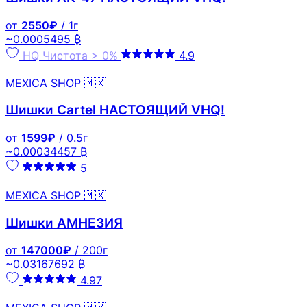
от
2550₽
/ 1г
~0.0005495 ₿
HQ
Чистота > 0%
4.9
MEXICA SHOP 🇲🇽
Шишки Cartel НАСТОЯЩИЙ VHQ!
от
1599₽
/ 0.5г
~0.00034457 ₿
5
MEXICA SHOP 🇲🇽
Шишки АМНЕЗИЯ
от
147000₽
/ 200г
~0.03167692 ₿
4.97