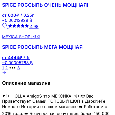
SPICE РОССЫПЬ ОЧЕНЬ МОЩНАЯ!
от
600₽
/ 0.25г
~0.00012929 ₿
4.98
MEXICA SHOP 🇲🇽
SPICE РОССЫПЬ МЕГА МОЩНАЯ
от
4444₽
/ 1г
~0.00095763 ₿
1
2
•••
3
Описание магазина
🇲🇽 HOLLA AmigoS это МЕКСИКА 🇲🇽🤠 Вас
Приветствует Самый ТОПОВЫЙ ШОП в ДаркNeTе
Немного Истории о нашем магазине ➡️ Работаем с
2016 года. ➡️ Безупречная репутация. более 150 000