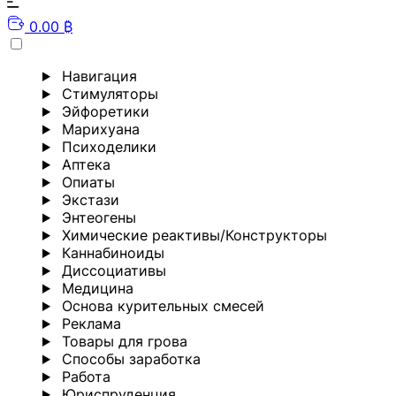
0.00 ₿
Навигация
Стимуляторы
Эйфоретики
Марихуана
Психоделики
Аптека
Опиаты
Экстази
Энтеогены
Химические реактивы/Конструкторы
Каннабиноиды
Диссоциативы
Медицина
Основа курительных смесей
Реклама
Товары для грова
Способы заработка
Работа
Юриспруденция