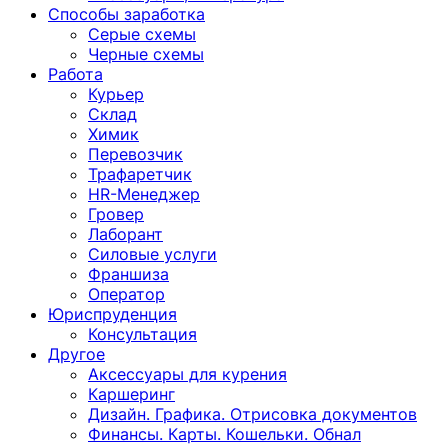
Способы заработка
Серые схемы
Черные схемы
Работа
Курьер
Склад
Химик
Перевозчик
Трафаретчик
HR-Менеджер
Гровер
Лаборант
Силовые услуги
Франшиза
Оператор
Юриспруденция
Консультация
Другoе
Аксессуары для курения
Каршеринг
Дизайн. Графика. Отрисовка документов
Финансы. Карты. Кошельки. Обнал