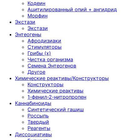
Кодеин
Ацитилированный опий + ангидрид
Морфин
Экстази
Экстази
Энтеогены
Афродизиаки
Стимуляторы
Грибы (х)
Чистка организма
Семена Энтеогенов
Другое
Химические реактивы/Конструкторы
Конструкторы
Химические реактивы
1-фенил-2-нитропропен
Каннабиноиды
Синтетический гашиш
Россыпь
Твердый
Реагенты
Диссоциативы