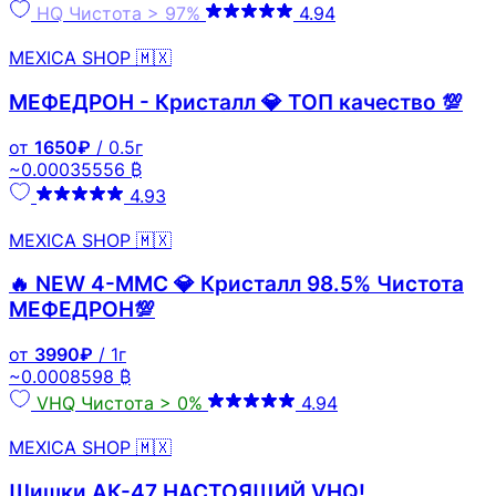
HQ
Чистота > 97%
4.94
MEXICA SHOP 🇲🇽
МЕФЕДРОН - Кристалл 💎 ТОП качество 💯
от
1650₽
/ 0.5г
~0.00035556 ₿
4.93
MEXICA SHOP 🇲🇽
🔥 NEW 4-MMC 💎 Кристалл 98.5% Чистота
МЕФЕДРОН💯
от
3990₽
/ 1г
~0.0008598 ₿
VHQ
Чистота > 0%
4.94
MEXICA SHOP 🇲🇽
Шишки АК-47 НАСТОЯЩИЙ VHQ!