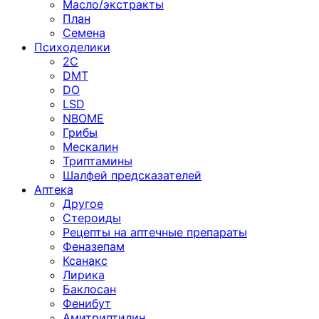
Масло/экстракты
План
Семена
Психоделики
2C
DMT
DO
LSD
NBOME
Грибы
Мескалин
Триптамины
Шалфей предсказателей
Аптека
Другое
Стероиды
Рецепты на аптечные препараты
Феназепам
Ксанакс
Лирика
Баклосан
Фенибут
Амитриптилин