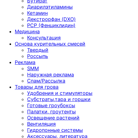
Бутират
Диарилэтиламины
Кетамин
Декстрорфан (DXO)
PCP (Фенциклидин)
Медицина
Консультация
Основа курительных смесей
Твердый
Россыпь
Реклама
SMM
Наружная реклама
Спам/Рассылка
Товары для грова
Удобрения и стимуляторы
Субстраты,тара и горшки
Готовые гроубоксы
Палатки, гроутенты
Освещение растений
Вентиляция
Гидропонные системы
Аксессуары, литература