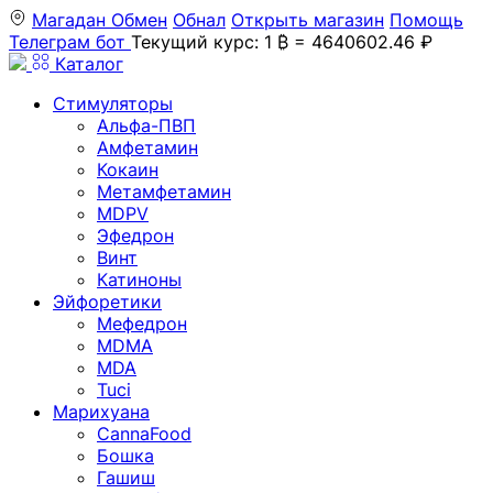
Магадан
Обмен
Обнал
Открыть магазин
Помощь
Телеграм бот
Текущий курс: 1 ₿ = 4640602.46 ₽
Каталог
Стимуляторы
Альфа-ПВП
Амфетамин
Кокаин
Метамфетамин
MDPV
Эфедрон
Винт
Катиноны
Эйфоретики
Мефедрон
MDMA
MDA
Tuci
Марихуана
CannaFood
Бошка
Гашиш