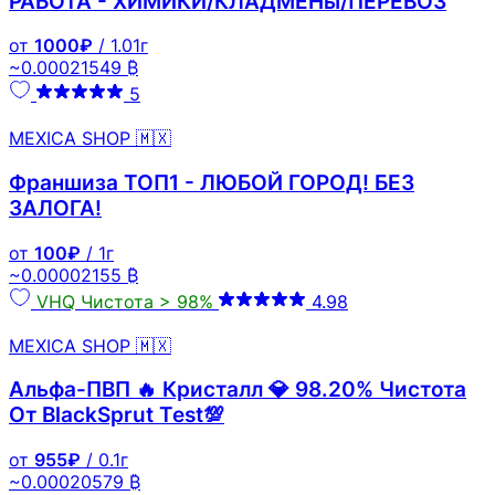
РАБОТА - ХИМИКИ/КЛАДМЕНы/ПЕРЕВОЗ
от
1000₽
/ 1.01г
~0.00021549 ₿
5
MEXICA SHOP 🇲🇽
Франшиза ТОП1 - ЛЮБОЙ ГОРОД! БЕЗ
ЗАЛОГА!
от
100₽
/ 1г
~0.00002155 ₿
VHQ
Чистота > 98%
4.98
MEXICA SHOP 🇲🇽
Альфа-ПВП 🔥 Кристалл 💎 98.20% Чистота
От BlackSprut Test💯
от
955₽
/ 0.1г
~0.00020579 ₿